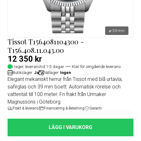
⌀ 39 mm
Tissot T1564081104300 -
T156.408.11.043.00
12 350 kr
I lager, leveranstid 1-3 dagar
Klar för omgående leverans.
Butikslager:
Ja
Nätlager:
Ingen
Elegant mekaniskt herrur från Tissot med blå urtavla,
safirglas och 39 mm boett. Automatisk rörelse och
vattentät till 100 meter. Fri frakt från Urmaker
Magnussons i Göteborg.
Frakt & leverans
Finansiering & Betalning
Garanti
LÄGG I VARUKORG