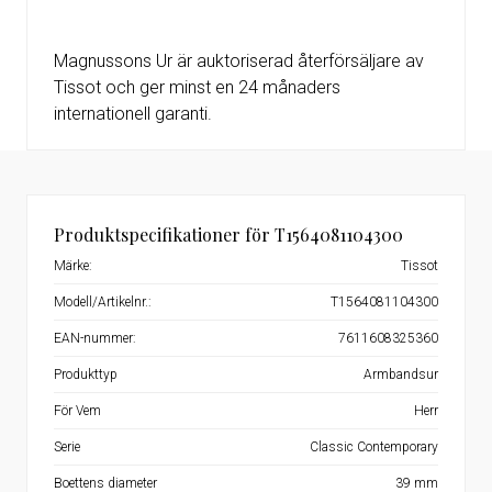
Magnussons Ur är auktoriserad återförsäljare av
Tissot och ger minst en 24 månaders
internationell garanti.
Produktspecifikationer för T1564081104300
Märke:
Tissot
Modell/Artikelnr.:
T1564081104300
EAN-nummer:
7611608325360
Produkttyp
Armbandsur
För Vem
Herr
Serie
Classic Contemporary
Boettens diameter
39 mm