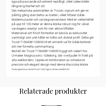
öga-på-passande och extremt reptåligt, vilket säkerställer
långvarig klarhet och stil.
Den mekaniska automatiken är Tissots signum och ger en
pålitlig gång utan behov av batteri, vilket tilltalar både
klockentusiaster och vardagsanvändare. Med en vattentäthet
på upp till 100 meter är denna klocka robust nog för såväl
vardagens äventyr som för mer aktiva tillfällen.
Materialval och finish förmedlar en känsla av exklusivitet
samtidigt som uret håller en tidlös och diskret profil. Detta gör
Tissot T1564081104300 till ett utmärkt val för både kontoret
och mer formella sammanhang.
Beställ din Tissot T1564081104300 tryggt och säkert hos
Urmaker Magnussons i Göteborg, där vi erbjuder fri frakt på
alla webborders. Upplev en kombination av schweizisk
precision och elegant design med denna klassiska klocka.
Texten genereras med artificiell intelligens och kan innehålla fel.
Relaterade produkter