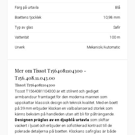
Färg på urtavla
Blå
Boettens tjocklek
10,98 mm
Typ av glas
Safir
Vattentät
100 m
Urverk
Mekanisk/Automatic
Mer om Tissot T1564081104300 -
T156.408.11.043.00
Tissot T1564081104300
Tissot T1564081104300 är ett stilrent och gediget
armbandsur framtaget för den moderna mannen som
uppskattar klassisk design och teknisk kvalitet. Med en boett
på 39 mm erbjuder klockan en välbalanserad storlek som
känns bekväm på handleden utan att bli för påträngande.
Designen präglas av en djupblå urtavla
som skiftar
vackert i ljuset och erbjuder en sofistikerad kontrast till de
polerade detaljerna på boetten. Klockans safirglas är både