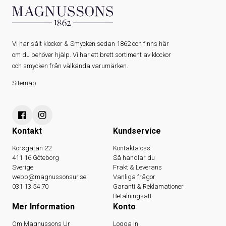
Vi har sålt klockor & Smycken sedan 1862 och finns här
om du behöver hjälp. Vi har ett brett sortiment av klockor
och smycken från välkända varumärken.
Sitemap
Kontakt
Kundservice
Korsgatan 22
Kontakta oss
411 16 Göteborg
Så handlar du
Sverige
Frakt & Leverans
webb@magnussonsur.se
Vanliga frågor
031 13 54 70
Garanti & Reklamationer
Betalningsätt
Mer Information
Konto
Om Magnussons Ur
Logga In