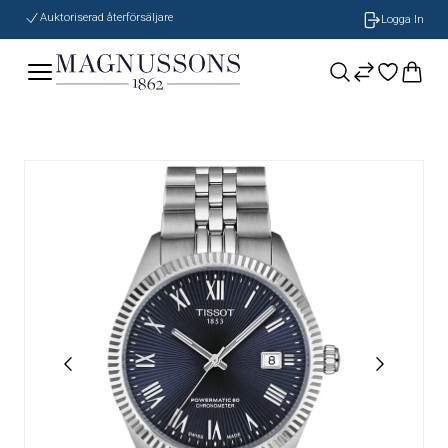
Auktoriserad återförsäljare
Logga In