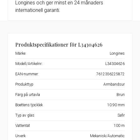
Longines och ger minst en 24 månaders
internationell garanti.
Produktspecifikationer för L34304626
Märke:
Longines
Modell/Artikelnr.:
L34304626
EAN-nummer:
7612356225872
Produkttyp
Armbandsur
Färg på urtavla
Brun
Boettens tjocklek
10.90 mm
Typ av glas
Safir
Vattentät
100 m
Urverk
Mekanisk/Automatic