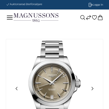
Auktoriserad återförsäljare
Logga In