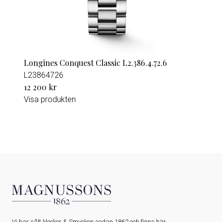
Longines Conquest Classic L2.386.4.72.6
L23864726
12 200 kr
Visa produkten
Vi har sålt klockor & Smycken sedan 1862 och finns här