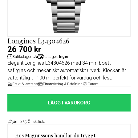
Longines L34304626
26 700 kr
Butikslager:
Ja
Nätlager:
Ingen
Elegant Longines L34304626 med 34 mm boett,
safirglas och mekaniskt automatiskt urverk. Klockan är
vattentålig till 100 m, perfekt för vardag och fest.
Frakt & leverans
Finansiering & Betalning
Garanti
LÄGG I VARUKORG
jämför
Önskelista
Hos Magnussons handlar du tryggt