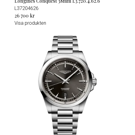
Longines Conquest 38mm L3.720.4.62.6
L37204626
26 700 kr
Visa produkten