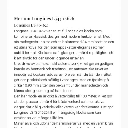
Mer om Longines L34304626
Longines L34304626
Longines L34304626 är en stilfull och tidlös klocka som
kombinerar klassisk design med modern funktionalitet. Med
sin mahognybruna ton och en balanserad 34 mm boett är den
ett utmärkt val för den som uppskattar elegans i ett mer
subtilt format. Klockans safirglas ger utmärkt reptålighet och
klart skydd för den underliggande urtavlan.
Uret drivs av ett mekaniskt automatverk, vilket ger en gedigen
känsla av hantverk och tradition. Det automatiska urverket
innebär att klockan laddas av rörelsen när du bär den, vilket
gör den praktisk och pålitlig i vardagen. Med en tjocklek på
cirka 10,90 mm sitter den bekvämt under manschetten och
känns aldrig klumpig på handleden.
Den här modellen är också vattentålig till 100 meter, vilket gör
att den passar utmärkt för både kontoret och mer aktiva
dagar där dålig väderlek eller vatten kan förekomma. Det gör
Longines L34304626 till en mångsidig klocka som kan
användas vid många tillfällen.
Materialval och utförande harmonierar väl med en varm brun