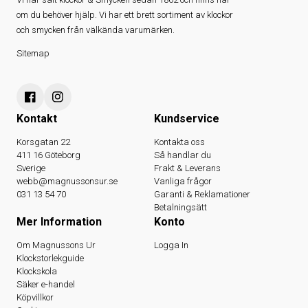
om du behöver hjälp. Vi har ett brett sortiment av klockor
och smycken från välkända varumärken.
Sitemap
Kontakt
Kundservice
Korsgatan 22
Kontakta oss
411 16 Göteborg
Så handlar du
Sverige
Frakt & Leverans
webb@magnussonsur.se
Vanliga frågor
031 13 54 70
Garanti & Reklamationer
Betalningsätt
Mer Information
Konto
Om Magnussons Ur
Logga In
Klockstorlekguide
Klockskola
Säker e-handel
Köpvillkor