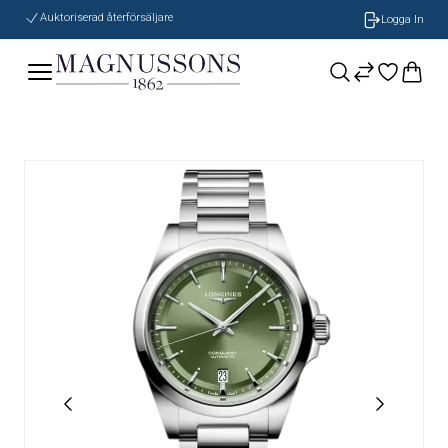
Auktoriserad återförsäljare
Logga In