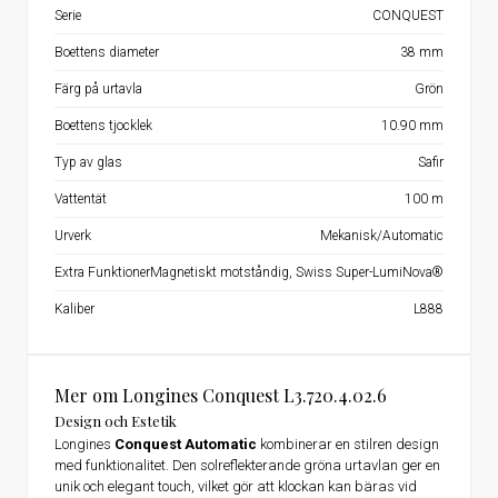
Serie
CONQUEST
Boettens diameter
38 mm
Färg på urtavla
Grön
Boettens tjocklek
10.90 mm
Typ av glas
Safir
Vattentät
100 m
Urverk
Mekanisk/Automatic
Extra Funktioner
Magnetiskt motståndig, Swiss Super-LumiNova®
Kaliber
L888
Mer om Longines Conquest L3.720.4.02.6
Design och Estetik
Longines
Conquest Automatic
kombinerar en stilren design
med funktionalitet. Den solreflekterande gröna urtavlan ger en
unik och elegant touch, vilket gör att klockan kan bäras vid