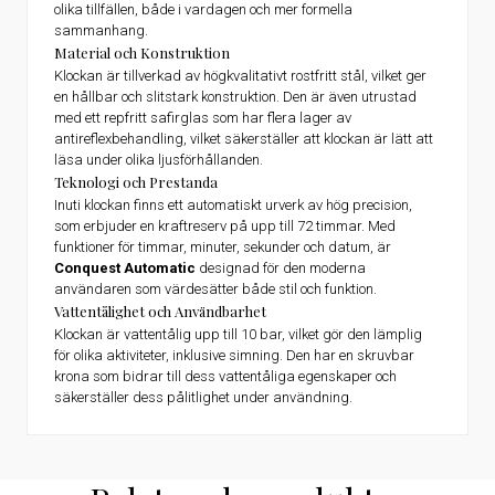
olika tillfällen, både i vardagen och mer formella
sammanhang.
Material och Konstruktion
Klockan är tillverkad av högkvalitativt rostfritt stål, vilket ger
en hållbar och slitstark konstruktion. Den är även utrustad
med ett repfritt safirglas som har flera lager av
antireflexbehandling, vilket säkerställer att klockan är lätt att
läsa under olika ljusförhållanden.
Teknologi och Prestanda
Inuti klockan finns ett automatiskt urverk av hög precision,
som erbjuder en kraftreserv på upp till 72 timmar. Med
funktioner för timmar, minuter, sekunder och datum, är
Conquest Automatic
designad för den moderna
användaren som värdesätter både stil och funktion.
Vattentålighet och Användbarhet
Klockan är vattentålig upp till 10 bar, vilket gör den lämplig
för olika aktiviteter, inklusive simning. Den har en skruvbar
krona som bidrar till dess vattentåliga egenskaper och
säkerställer dess pålitlighet under användning.