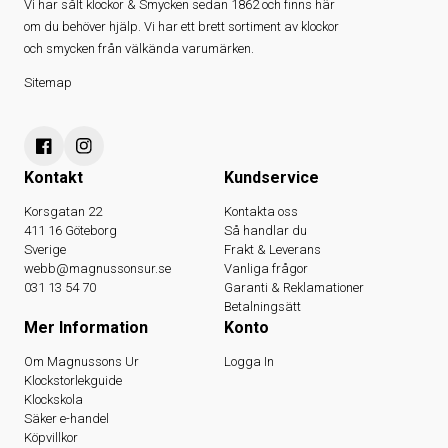
Vi har sålt klockor & Smycken sedan 1862 och finns här
om du behöver hjälp. Vi har ett brett sortiment av klockor
och smycken från välkända varumärken.
Sitemap
Kontakt
Kundservice
Korsgatan 22
Kontakta oss
411 16 Göteborg
Så handlar du
Sverige
Frakt & Leverans
webb@magnussonsur.se
Vanliga frågor
031 13 54 70
Garanti & Reklamationer
Betalningsätt
Mer Information
Konto
Om Magnussons Ur
Logga In
Klockstorlekguide
Klockskola
Säker e-handel
Köpvillkor