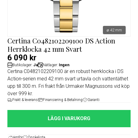
⌀ 42 mm
Certina C0482102209100 DS Action
Herrklocka 42 mm Svart
6 090 kr
Butikslager:
Ja
Nätlager:
Ingen
Certina C0482102209100 är en robust herrklocka i DS
Action-serien med 42 mm svart urtavla och vattentäthet
upp till 300 m. Fri frakt från Urmaker Magnussons vid köp
över 999 kr.
Frakt & leverans
Finansiering & Betalning
Garanti
LÄGG I VARUKORG
jämför
Önskelista