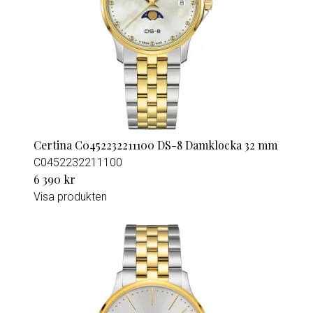
Certina C0452232211100 DS-8 Damklocka 32 mm
C0452232211100
6 390 kr
Visa produkten