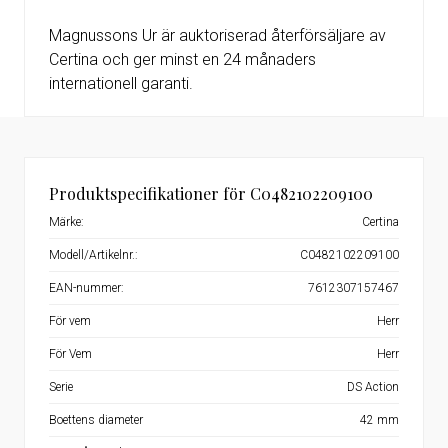
Magnussons Ur är auktoriserad återförsäljare av
Certina och ger minst en 24 månaders
internationell garanti.
Produktspecifikationer för C0482102209100
Märke:
Certina
Modell/Artikelnr.:
C0482102209100
EAN-nummer:
7612307157467
För vem
Herr
För Vem
Herr
Serie
DS Action
Boettens diameter
42 mm