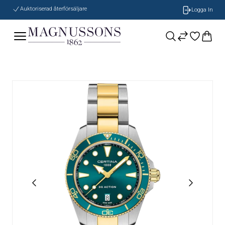
Auktoriserad återförsäljare
Logga In