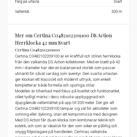
Färg på urtavla
Svart
Vattentät
300 m
Mer om Certina C0482102209100 DS Action
Herrklocka 42 mm Svart
Certina C0482102209100
Certina C0482102209100 är en kraftfull och stilren herrklocka
från den välkända DS Action-kollektionen. Med en boett på 42
mm i diameter har den en balanserad storlek som passar
utmärkt för såväl vardag som äventyr. Den svarta urtavlan
ger klockan ett klassiskt och modernt uttryck, som enkelt
kompletterar både formella och sportiga stilar.
Modellen är tillverkad med fokus på kvalitet och funktionalitet,
vilket tydligt märks i dess robusta uppbyggnad och
djupgående vattentäthet på upp till 300 meter. Det gör att
Certina C0482102209100 lämpar sig väl för aktiviteter som
simning eller dykning, utan att kompromissa med designen.
Med DS Action får du en klocka som kombinerar teknik och
estetik, och som är idealisk för den som söker en pålitlig och
snygg följeslagare på handleden. Certinas välkända