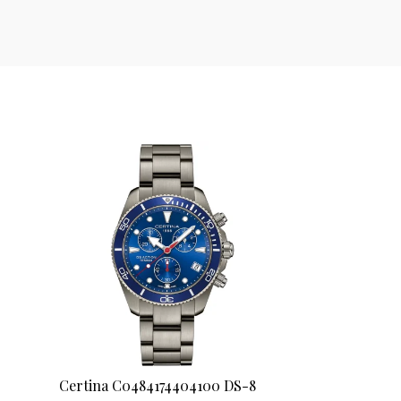
Certina C0484174404100 DS-8