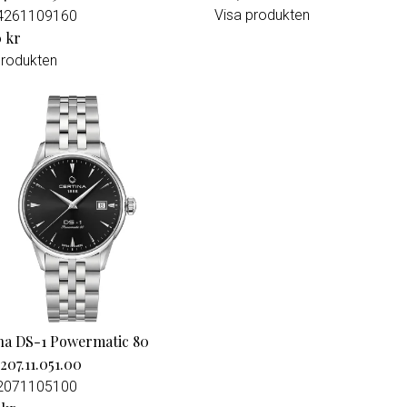
Visa produkten
4261109160
0 kr
produkten
na DS-1 Powermatic 80
207.11.051.00
2071105100