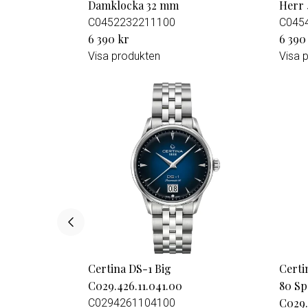
Damklocka 32 mm
Herr 
C0452232211100
C045
6 390 kr
6 390
Visa produkten
Visa 
Certina DS-1 Big
Certi
C029.426.11.041.00
80 Sp
C029.
C0294261104100