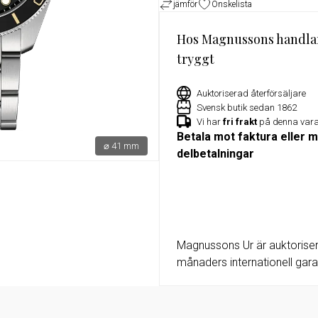
jämför
Önskelista
or
Exklusivt erbjudande för Militu
medlemmar – 15% rabatt på utv
Hos Magnussons handla
klockor hos Magnussons Ur
tryggt
Auktoriserad återförsäljare
Svensk butik sedan 1862
Vi har
fri frakt
på denna var
Betala mot faktura eller 
⌀ 41 mm
delbetalningar
Magnussons Ur är auktorisera
månaders internationell garan