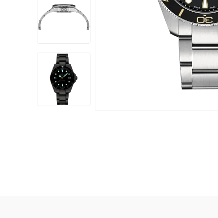
Damklockor
Barnklock