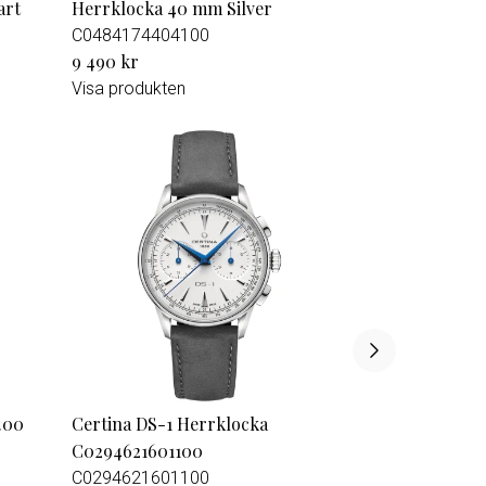
art
Herrklocka 40 mm Silver
C0484174404100
9 490 kr
Visa produkten
.00
Certina DS-1 Herrklocka
C0294621601100
C0294621601100