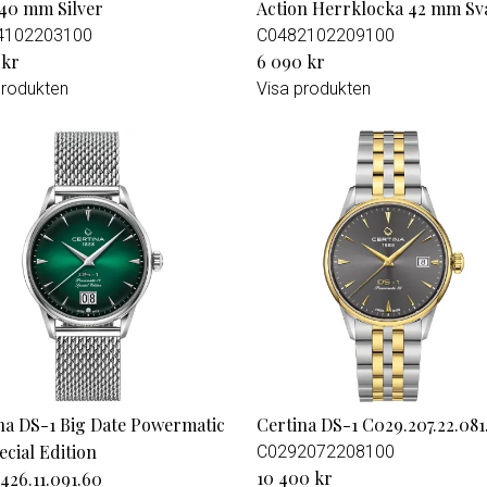
40 mm Silver
Action Herrklocka 42 mm Sv
4102203100
C0482102209100
 kr
6 090 kr
produkten
Visa produkten
na DS-1 Big Date Powermatic
Certina DS-1 C029.207.22.081
ecial Edition
C0292072208100
10 400 kr
426.11.091.60