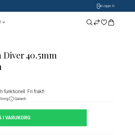
Logga In
T
CASIO
Smycken
BOSS Armband
n Diver 40.5mm
NOBEL by BILLGREN
GUESS
Nomination
1
LONGINES
funktionell. Fri frakt!
ORIS
alning
Garanti
Timberland
 I VARUKORG
Herrklockor