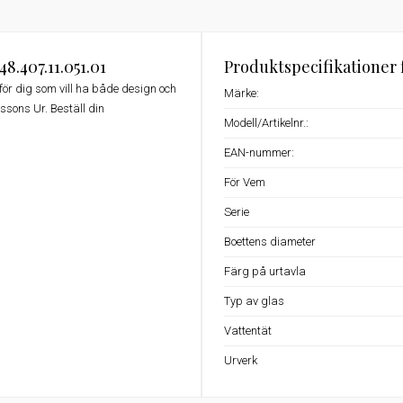
.407.11.051.01
Produktspecifikationer 
 för dig som vill ha både design och
Märke:
ssons Ur. Beställ din
Modell/Artikelnr.:
EAN-nummer:
För Vem
Serie
Boettens diameter
Färg på urtavla
Typ av glas
Vattentät
Urverk