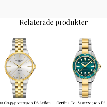
Relaterade produkter
na C0454102203100 DS Action
Certina C0482102209100 DS