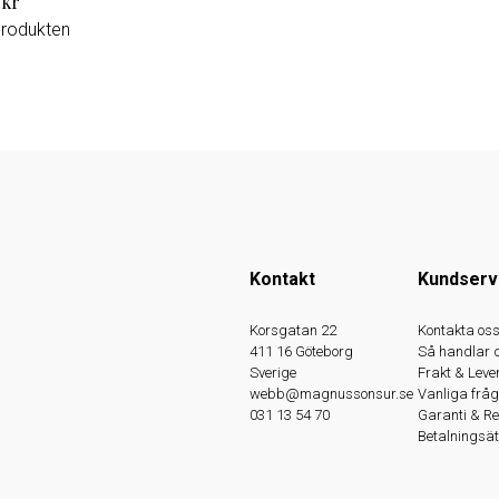
 kr
produkten
Kontakt
Kundserv
Korsgatan 22
Kontakta os
411 16 Göteborg
Så handlar 
Sverige
Frakt & Leve
webb@magnussonsur.se
Vanliga fråg
031 13 54 70
Garanti & R
Betalningsät