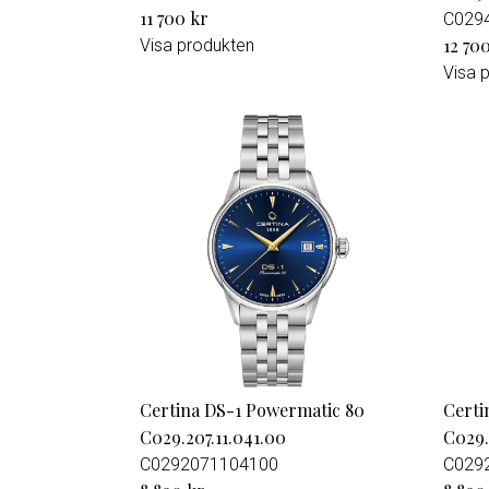
11 700 kr
C029
12 70
Visa produkten
Visa 
Certina DS-1 Powermatic 80
Certi
C029.207.11.041.00
C029.
C0292071104100
C029