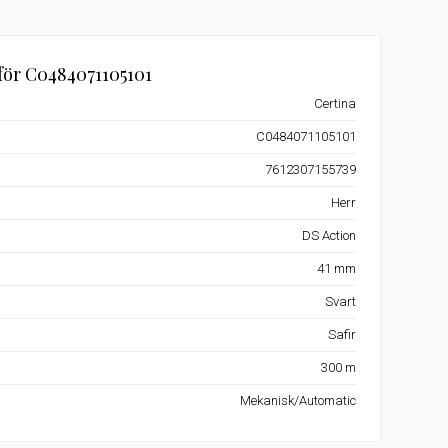
för C0484071105101
Certina
C0484071105101
7612307155739
Herr
DS Action
41 mm
Svart
Safir
300 m
Mekanisk/Automatic