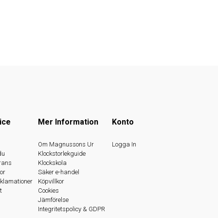
ice
Mer Information
Konto
s
Om Magnussons Ur
Logga In
du
Klockstorlekguide
rans
Klockskola
or
Säker e-handel
eklamationer
Köpvillkor
t
Cookies
Jämförelse
Integritetspolicy & GDPR