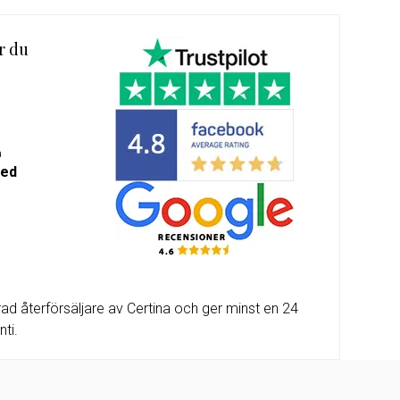
m-
alda
r du
a
med
d återförsäljare av Certina och ger minst en 24
ti.