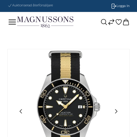
Auktoriserad återförsäljare
Logga In