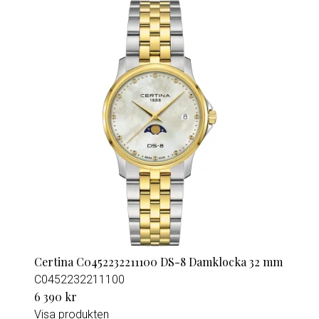
Certina C0452232211100 DS-8 Damklocka 32 mm
C0452232211100
6 390 kr
Visa produkten