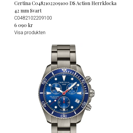
Certina C0482102209100 DS Action Herrklocka
42 mm Svart
C0482102209100
6 090 kr
Visa produkten