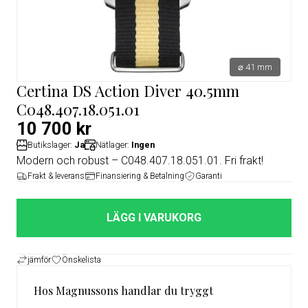
⌀ 41 mm
Certina DS Action Diver 40.5mm
C048.407.18.051.01
10 700 kr
Butikslager:
Ja
Nätlager:
Ingen
Modern och robust – C048.407.18.051.01. Fri frakt!
Frakt & leverans
Finansiering & Betalning
Garanti
LÄGG I VARUKORG
jämför
Önskelista
Hos Magnussons handlar du tryggt