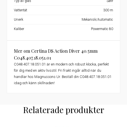
Typ av glas
Safir
Vattentät
300 m
Urverk
Mekanisk/Automatic
Kaliber
Powermatic 80
Mer om Certina DS Action Diver 40.5mm
C048.407.18.051.01
C048.407.18.051.01 är en modern och robust klocka, perfekt
för dig med en aktiv livsstil. Fri frakt ingår alltid när du
handlar hos Magnussons Ur. Beställ din C048.407.18.051.01
idag och känn skillnaden!
Relaterade produkter