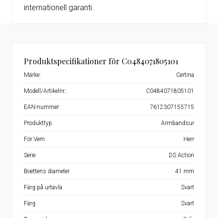
internationell garanti.
Produktspecifikationer för C0484071805101
Märke:
Certina
Modell/Artikelnr.:
C0484071805101
EAN-nummer:
7612307155715
Produkttyp
Armbandsur
För Vem
Herr
Serie
DS Action
Boettens diameter
41 mm
Färg på urtavla
Svart
Färg
Svart