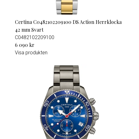
Certina C0482102209100 DS Action Herrklocka
42 mm Svart
C0482102209100
6 090 kr
Visa produkten