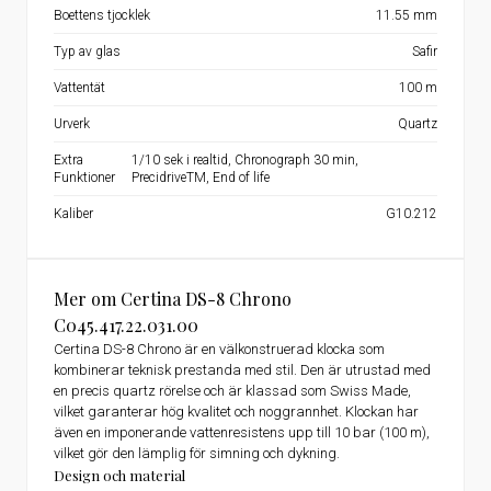
Boettens tjocklek
11.55 mm
Typ av glas
Safir
Vattentät
100 m
Urverk
Quartz
Extra
1/10 sek i realtid, Chronograph 30 min,
Funktioner
PrecidriveTM, End of life
Kaliber
G10.212
Mer om Certina DS-8 Chrono
C045.417.22.031.00
Certina DS-8 Chrono är en välkonstruerad klocka som
kombinerar teknisk prestanda med stil. Den är utrustad med
en precis quartz rörelse och är klassad som Swiss Made,
vilket garanterar hög kvalitet och noggrannhet. Klockan har
även en imponerande vattenresistens upp till 10 bar (100 m),
vilket gör den lämplig för simning och dykning.
Design och material