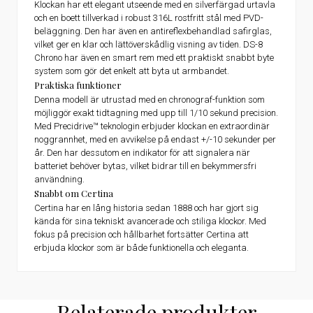
Klockan har ett elegant utseende med en silverfärgad urtavla
och en boett tillverkad i robust 316L rostfritt stål med PVD-
beläggning. Den har även en antireflexbehandlad safirglas,
vilket ger en klar och lättöverskådlig visning av tiden. DS-8
Chrono har även en smart rem med ett praktiskt snabbt byte
system som gör det enkelt att byta ut armbandet.
Praktiska funktioner
Denna modell är utrustad med en chronograf-funktion som
möjliggör exakt tidtagning med upp till 1/10 sekund precision.
Med Precidrive™ teknologin erbjuder klockan en extraordinär
noggrannhet, med en avvikelse på endast +/-10 sekunder per
år. Den har dessutom en indikator för att signalera när
batteriet behöver bytas, vilket bidrar till en bekymmersfri
användning.
Snabbt om Certina
Certina har en lång historia sedan 1888 och har gjort sig
kända för sina tekniskt avancerade och stiliga klockor. Med
fokus på precision och hållbarhet fortsätter Certina att
erbjuda klockor som är både funktionella och eleganta.
Relaterade produkter