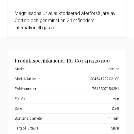
Magnussons Ur är auktoriserad återförsäljare av
Certina och ger minst en 24 månaders
internationell garanti.
Produktspecifikationer för C0454172203100
Märke:
Certina
Modell/Artikelnr.:
C0454172203100
EAN-nummer:
7612307154381
För Vem
Herr
Serie
DS-8
Boettens diameter
41 mm
Färg på urtavla
Silver