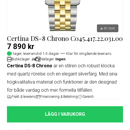
⌀ 41 mm
Certina DS-8 Chrono C045.417.22.031.00
7 890 kr
I lager, leveranstid 1-3 dagar
Klar för omgående leverans.
Butikslager:
Ja
Nätlager:
Ingen
Certina DS-8 Chrono
är en stilren och robust klocka
med quartz rörelse och en elegant silverfärg. Med sina
högkvalitativa material och funktioner är den designad
för både vardag och mer formella tillfällen.
Frakt & leverans
Finansiering & Betalning
Garanti
LÄGG I VARUKORG