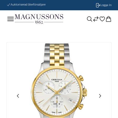
Auktoriserad återförsäljare
Logga In