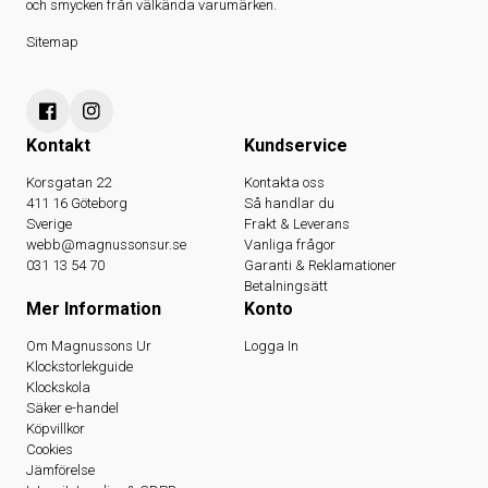
och smycken från välkända varumärken.
Sitemap
Kontakt
Kundservice
Korsgatan 22
Kontakta oss
411 16 Göteborg
Så handlar du
Sverige
Frakt & Leverans
webb@magnussonsur.se
Vanliga frågor
031 13 54 70
Garanti & Reklamationer
Betalningsätt
Mer Information
Konto
Om Magnussons Ur
Logga In
Klockstorlekguide
Klockskola
Säker e-handel
Köpvillkor
Cookies
Jämförelse