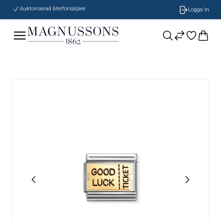
Auktoriserad återförsäljare
Logga In