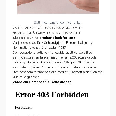
Sätt in och anslut den nya länken
VARJE LÄNK ÄR VARUMÄRKESSKYDDAD MED
NOMINATION® FÖR ATT GARANTERA ÄKTHET.
Skapa ditt unika armband länk för länk
Varje dekorerad länk är handgjord i Florens, Italien, av
Nominations konstnärer sedan 1987.
Composable-kollektionen har etablerat ett värdefullt och
samtida språk av länkar, med mer än 2.000 ikoniska och
roliga symboler att bära och dela i 18k guld, 9k roséguld
samt sterlingsilver. Att ge bort, byta och dela en länk är en
liten gest som förenar oss alla med stil. Oavsett ålder, kön och
kulturella gränser.
Video om Composable-kollektionen