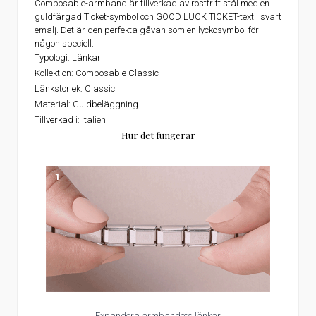
Composable-armband är tillverkad av rostfritt stål med en
guldfärgad Ticket-symbol och GOOD LUCK TICKET-text i svart
emalj. Det är den perfekta gåvan som en lyckosymbol för
någon speciell.
Typologi:
Länkar
Kollektion:
Composable Classic
Länkstorlek:
Classic
Material:
Guldbeläggning
Tillverkad i:
Italien
Hur det fungerar
1
Expandera armbandets länkar