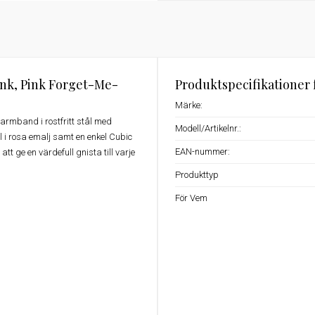
nk, Pink Forget-Me-
Produktspecifikationer 
Märke:
rmband i rostfritt stål med
Modell/Artikelnr.:
l i rosa emalj samt en enkel Cubic
EAN-nummer:
tt ge en värdefull gnista till varje
Produkttyp
För Vem