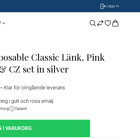
Logga In
T
CASIO
Smycken
BOSS Armband
sable Classic Länk, Pink
NOBEL by BILLGREN
GUESS
Nomination
 CZ set in silver
LONGINES
Klar för omgående leverans.
ORIS
ning i gult och rosa emalj.
alning
Garanti
Timberland
 I VARUKORG
Herrklockor