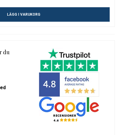
m-
LÄGG I VARUKORG
alda
r du
med