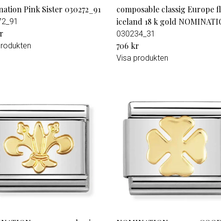
ation Pink Sister 030272_91
composable classig Europe f
iceland 18 k gold NOMINAT
72_91
r
030234_31
706 kr
produkten
Visa produkten