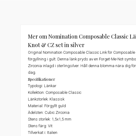
Mer om Nomination Composable Classic Lä
Knot & CZ set in silver
Original Nomination Composable Classic Link för Composable a
förgyllning i gult. Denna länk pryds av en Forget-Me-Not-symbo
Zirconia inlagd i sterlingsilver. Håll denna blomma nära dig för a
dag.
Specifikationer
Typologi:
Länkar
Kollektion:
Composable Classic
Länkstorlek:
Klassisk
Material:
Förgyllt guld
Ädelsten:
Cubic Zirconia
Stens storlek:
1,5x1,5 mm
Stens färg:
Vit
Tillverkat i:
Italien