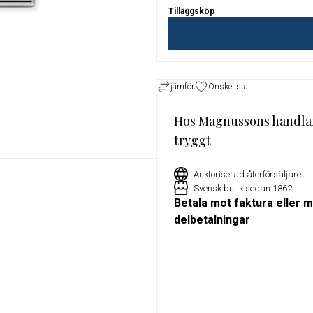
Tilläggsköp
or
Exklusivt erbjudande för Militu
medlemmar – 15% rabatt på utv
klockor hos Magnussons Ur
jämför
Önskelista
Hos Magnussons handla
tryggt
Auktoriserad återförsäljare
Svensk butik sedan 1862
Betala mot faktura eller 
delbetalningar