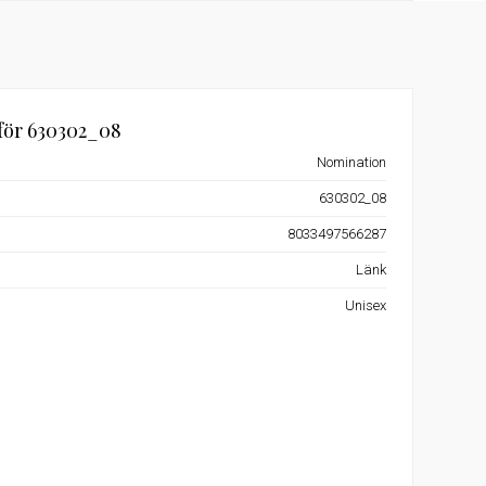
för 630302_08
Nomination
630302_08
8033497566287
Länk
Unisex