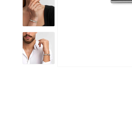
Damklockor
Barnklock