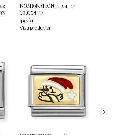
lag
NOMI9NATION 33304_47
ION
330304_47
498 kr
Visa produkten