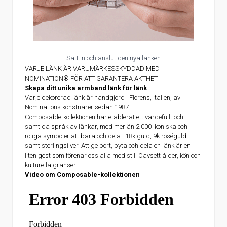
Sätt in och anslut den nya länken
VARJE LÄNK ÄR VARUMÄRKESSKYDDAD MED
NOMINATION® FÖR ATT GARANTERA ÄKTHET.
Skapa ditt unika armband länk för länk
Varje dekorerad länk är handgjord i Florens, Italien, av
Nominations konstnärer sedan 1987.
Composable-kollektionen har etablerat ett värdefullt och
samtida språk av länkar, med mer än 2.000 ikoniska och
roliga symboler att bära och dela i 18k guld, 9k roséguld
samt sterlingsilver. Att ge bort, byta och dela en länk är en
liten gest som förenar oss alla med stil. Oavsett ålder, kön och
kulturella gränser.
Video om Composable-kollektionen