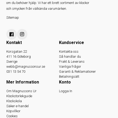
om du behöver hjälp. Vi har ett brett sortiment av klockor
och smycken från välkända varumärken.
Sitemap
Kontakt
Kundservice
Korsgatan 22
Kontakta oss
411 16 Göteborg
Så handlar du
Sverige
Frakt & Leverans
webb@magnussonsur.se
Vanliga frågor
031 13 54 70
Garanti & Reklamationer
Betalningsätt
Mer Information
Konto
Om Magnussons Ur
Logga In
Klockstorlekguide
Klockskola
Säker e-handel
Köpvillkor
Cookies