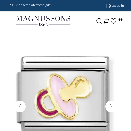
Auktoriserad återförsäljare
Logga In