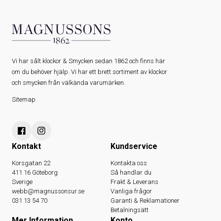
Vi har sålt klockor & Smycken sedan 1862 och finns här
om du behöver hjälp. Vi har ett brett sortiment av klockor
och smycken från välkända varumärken.
Sitemap
Kontakt
Kundservice
Korsgatan 22
Kontakta oss
411 16 Göteborg
Så handlar du
Sverige
Frakt & Leverans
webb@magnussonsur.se
Vanliga frågor
031 13 54 70
Garanti & Reklamationer
Betalningsätt
Mer Information
Konto