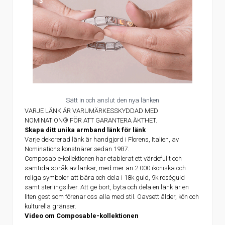
3
Sätt in och anslut den nya länken
VARJE LÄNK ÄR VARUMÄRKESSKYDDAD MED
NOMINATION® FÖR ATT GARANTERA ÄKTHET.
Skapa ditt unika armband länk för länk
Varje dekorerad länk är handgjord i Florens, Italien, av
Nominations konstnärer sedan 1987.
Composable-kollektionen har etablerat ett värdefullt och
samtida språk av länkar, med mer än 2.000 ikoniska och
roliga symboler att bära och dela i 18k guld, 9k roséguld
samt sterlingsilver. Att ge bort, byta och dela en länk är en
liten gest som förenar oss alla med stil. Oavsett ålder, kön och
kulturella gränser.
Video om Composable-kollektionen