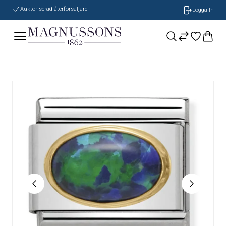
Auktoriserad återförsäljare
Logga In