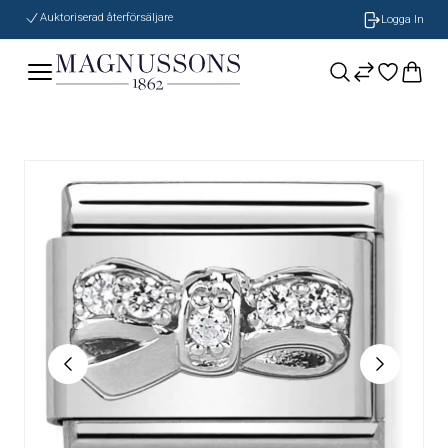
Auktoriserad återförsäljare
Logga In