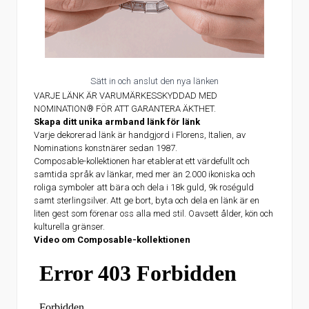
Sätt in och anslut den nya länken
VARJE LÄNK ÄR VARUMÄRKESSKYDDAD MED
NOMINATION® FÖR ATT GARANTERA ÄKTHET.
Skapa ditt unika armband länk för länk
Varje dekorerad länk är handgjord i Florens, Italien, av
Nominations konstnärer sedan 1987.
Composable-kollektionen har etablerat ett värdefullt och
samtida språk av länkar, med mer än 2.000 ikoniska och
roliga symboler att bära och dela i 18k guld, 9k roséguld
samt sterlingsilver. Att ge bort, byta och dela en länk är en
liten gest som förenar oss alla med stil. Oavsett ålder, kön och
kulturella gränser.
Video om Composable-kollektionen