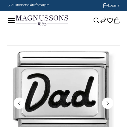
Auktoriserad återförsäljare
Logga In