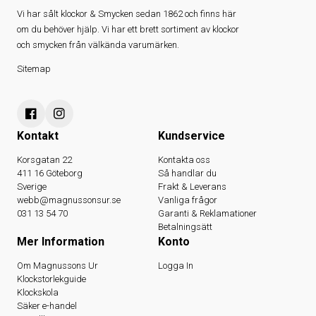
Vi har sålt klockor & Smycken sedan 1862 och finns här
om du behöver hjälp. Vi har ett brett sortiment av klockor
och smycken från välkända varumärken.
Sitemap
Kontakt
Kundservice
Korsgatan 22
Kontakta oss
411 16 Göteborg
Så handlar du
Sverige
Frakt & Leverans
webb@magnussonsur.se
Vanliga frågor
031 13 54 70
Garanti & Reklamationer
Betalningsätt
Mer Information
Konto
Om Magnussons Ur
Logga In
Klockstorlekguide
Klockskola
Säker e-handel