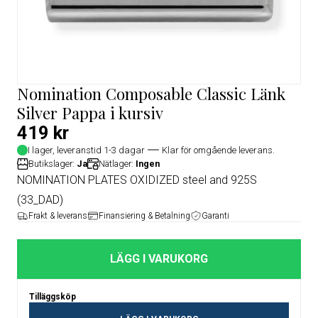
Nomination Composable Classic Länk
Silver Pappa i kursiv
419 kr
I lager, leveranstid 1-3 dagar
Klar för omgående leverans.
Butikslager:
Ja
Nätlager:
Ingen
NOMINATION PLATES OXIDIZED steel and 925S
(33_DAD)
Frakt & leverans
Finansiering & Betalning
Garanti
LÄGG I VARUKORG
Tilläggsköp