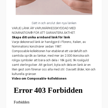
Sätt in och anslut den nya länken
VARJE LÄNK ÄR VARUMÄRKESSKYDDAD MED
NOMINATION® FÖR ATT GARANTERA ÄKTHET.
Skapa ditt unika armband länk för länk
Varje dekorerad länk är handgjord i Florens, Italien, av
Nominations konstnärer sedan 1987.
Composable-kollektionen har etablerat ett värdefullt och
samtida språk av länkar, med mer än 2.000 ikoniska och
roliga symboler att bära och dela i 18k guld, 9k roséguld
samt sterlingsilver. Att ge bort, byta och dela en länk är en
liten gest som förenar oss alla med stil. Oavsett ålder, kön och
kulturella gränser.
Video om Composable-kollektionen