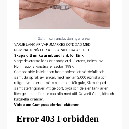
Sätt in och anslut den nya länken
VARJE LÄNK ÄR VARUMÄRKESSKYDDAD MED
NOMINATION® FÖR ATT GARANTERA ÄKTHET.
Skapa ditt unika armband länk för länk
Varje dekorerad länk är handgjord i Florens, Italien, av
Nominations konstnärer sedan 1987.
Composable-kollektionen har etablerat ett värdefullt och
samtida språk av länkar, med mer än 2.000 ikoniska och
roliga symboler att bära och dela i 18k guld, 9k roséguld
samt sterlingsilver. Att ge bort, byta och dela en länk är en
liten gest som förenar oss alla med stil. Oavsett ålder, kön och
kulturella gränser.
Video om Composable-kollektionen