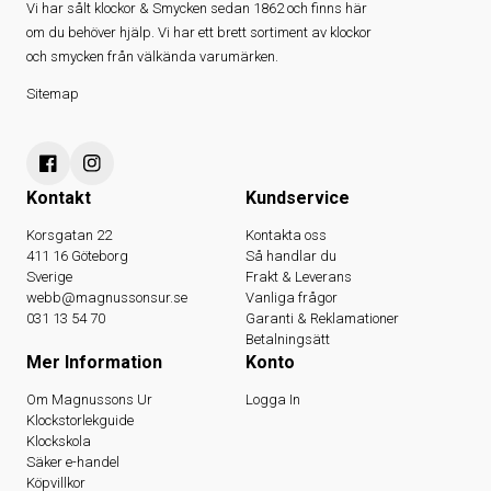
Vi har sålt klockor & Smycken sedan 1862 och finns här
om du behöver hjälp. Vi har ett brett sortiment av klockor
och smycken från välkända varumärken.
Sitemap
Kontakt
Kundservice
Korsgatan 22
Kontakta oss
411 16 Göteborg
Så handlar du
Sverige
Frakt & Leverans
webb@magnussonsur.se
Vanliga frågor
031 13 54 70
Garanti & Reklamationer
Betalningsätt
Mer Information
Konto
Om Magnussons Ur
Logga In
Klockstorlekguide
Klockskola
Säker e-handel
Köpvillkor