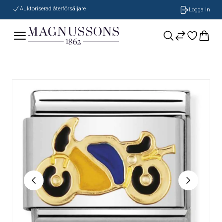
Auktoriserad återförsäljare
Logga In