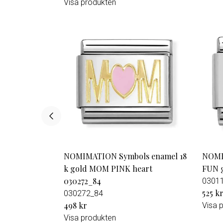
Visa produkten
NOMIMATION Symbols enamel 18
NOMIN
k gold MOM PINK heart
FUN g
030272_84
0301
525 k
030272_84
498 kr
Visa 
Visa produkten