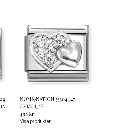
lag
NOMI9NATION 33304_47
ION
330304_47
498 kr
Visa produkten