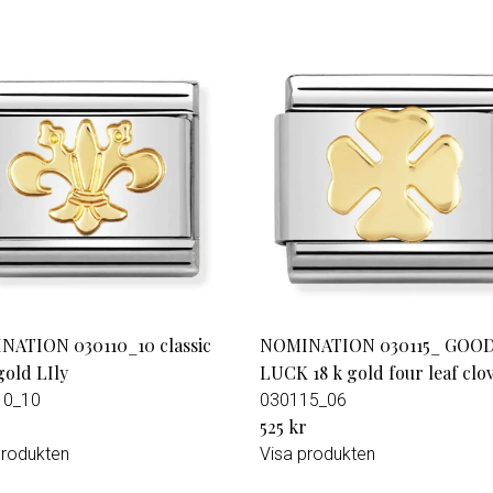
ATION 030110_10 classic
NOMINATION 030115_ GOO
old LIly
LUCK 18 k gold four leaf clo
10_10
030115_06
r
525 kr
produkten
Visa produkten