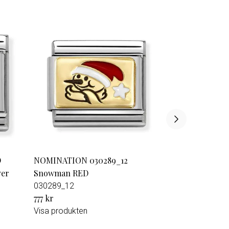
D
NOMINATION 030289_12
ver
Snowman RED
030289_12
777 kr
Visa produkten