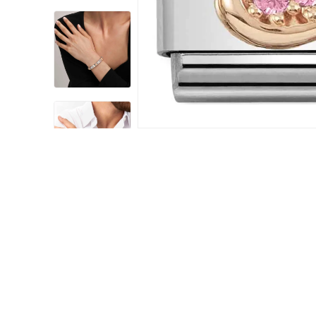
Damklockor
Barnklock