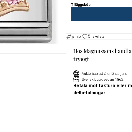
Tilläggsköp
or
Exklusivt erbjudande för Militu
medlemmar – 15% rabatt på utv
klockor hos Magnussons Ur
jämför
Önskelista
Hos Magnussons handla
tryggt
Auktoriserad återförsäljare
Svensk butik sedan 1862
Betala mot faktura eller 
delbetalningar