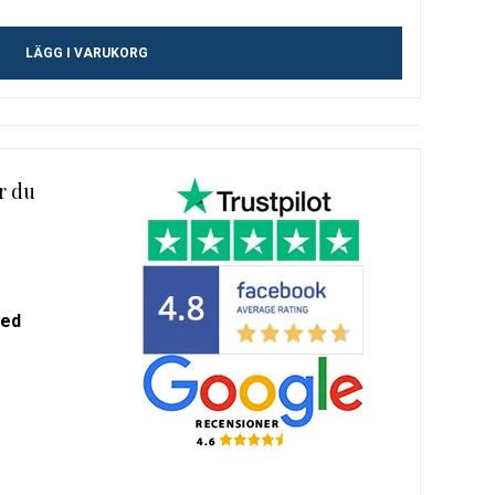
m-
LÄGG I VARUKORG
alda
r du
med