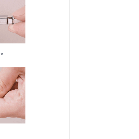
ar
ll