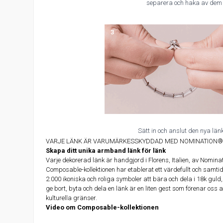
separera och haka av dem
3
Sätt in och anslut den nya län
VARJE LÄNK ÄR VARUMÄRKESSKYDDAD MED NOMINATION® 
Skapa ditt unika armband länk för länk
Varje dekorerad länk är handgjord i Florens, Italien, av Nomin
Composable-kollektionen har etablerat ett värdefullt och samt
2.000 ikoniska och roliga symboler att bära och dela i 18k guld,
ge bort, byta och dela en länk är en liten gest som förenar oss a
kulturella gränser.
Video om Composable-kollektionen