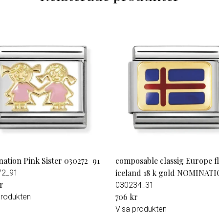
ation Pink Sister 030272_91
composable classig Europe f
iceland 18 k gold NOMINAT
72_91
r
030234_31
706 kr
produkten
Visa produkten