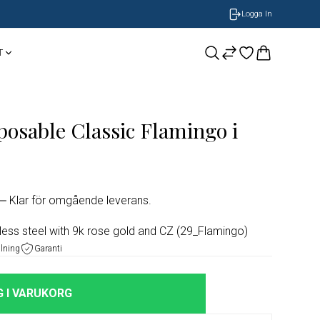
Logga In
T
CASIO
Smycken
BOSS Armband
sable Classic Flamingo i
NOBEL by BILLGREN
GUESS
Nomination
LONGINES
Klar för omgående leverans.
ORIS
ss steel with 9k rose gold and CZ (29_Flamingo)
alning
Garanti
Timberland
 I VARUKORG
Herrklockor