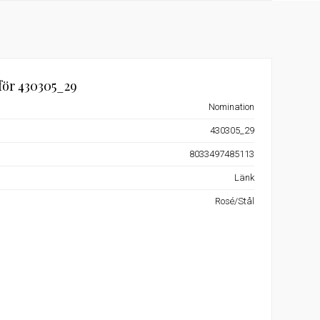
för 430305_29
Nomination
430305_29
8033497485113
Länk
Rosé/Stål