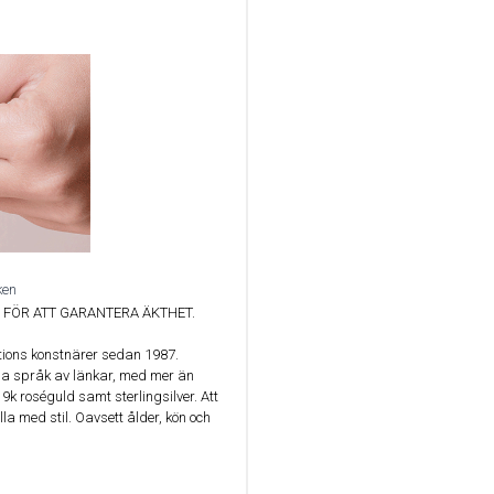
ken
FÖR ATT GARANTERA ÄKTHET.
ations konstnärer sedan 1987.
ida språk av länkar, med mer än
 9k roséguld samt sterlingsilver. Att
lla med stil. Oavsett ålder, kön och