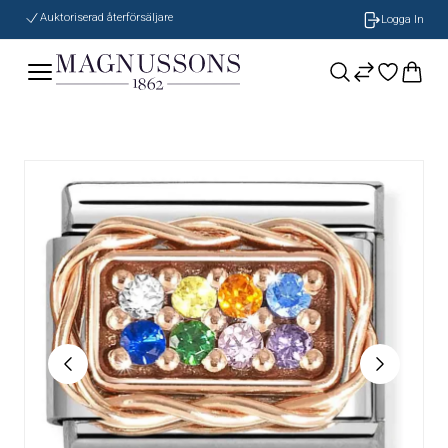
Auktoriserad återförsäljare
Logga In