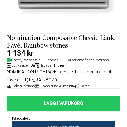
Nomination Composable Classic Länk,
Pavé, Rainbow stones
1 134 kr
I lager, leveranstid 1-3 dagar
Klar för omgående leverans.
Butikslager:
Ja
Nätlager:
Ingen
NOMINATION RICH PAVE' steel, cubic zirconia and 9k
rose gold (17_RAINBOW)
Frakt & leverans
Finansiering & Betalning
Garanti
LÄGG I VARUKORG
Tilläggsköp