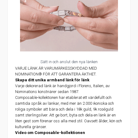
3
Sätt in och anslut den nya länken
VARJE LÄNK ÄR VARUMÄRKESSKYDDAD MED
NOMINATION® FÖR ATT GARANTERA ÄKTHET.
Skapa ditt unika armband länk för länk
Varje dekorerad länk är handgjord i Florens, Italien, av
Nominations konstnärer sedan 1987.
Composable-kollektionen har etablerat ett värdefullt och
samtida språk av länkar, med mer än 2.000 ikoniska och
roliga symboler att bära och dela i 18k guld, 9k roséguld
samt sterlingsilver. Att ge bort, byta och dela en länk är en
liten gest som förenar oss alla med stil. Oavsett ålder, kön och
kulturella gränser.
Video om Composable-kollektionen