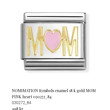
NOMIMATION Symbols enamel 18 k gold MOM
PINK heart 030272_84
030272_84
498 kr