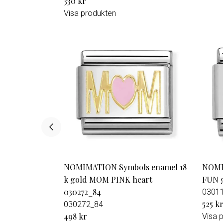
330 kr
Visa produkten
NOMIMATION Symbols enamel 18
NOMIN
k gold MOM PINK heart
FUN g
030272_84
0301
525 k
030272_84
498 kr
Visa 