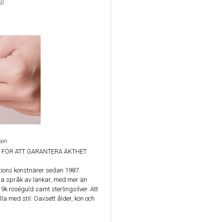
ll
ken
FÖR ATT GARANTERA ÄKTHET.
ations konstnärer sedan 1987.
ida språk av länkar, med mer än
 9k roséguld samt sterlingsilver. Att
lla med stil. Oavsett ålder, kön och