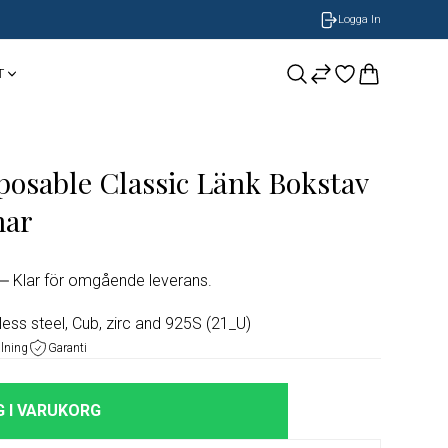
Logga In
T
CASIO
Smycken
BOSS Armband
osable Classic Länk Bokstav
NOBEL by BILLGREN
GUESS
Nomination
nar
LONGINES
Klar för omgående leverans.
ORIS
s steel, Cub, zirc and 925S (21_U)
alning
Garanti
Timberland
 I VARUKORG
Herrklockor