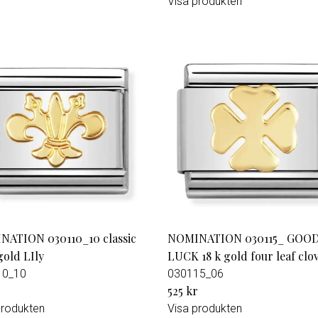
Visa produkten
ATION 030110_10 classic
NOMINATION 030115_ GOO
old LIly
LUCK 18 k gold four leaf clo
10_10
030115_06
r
525 kr
produkten
Visa produkten