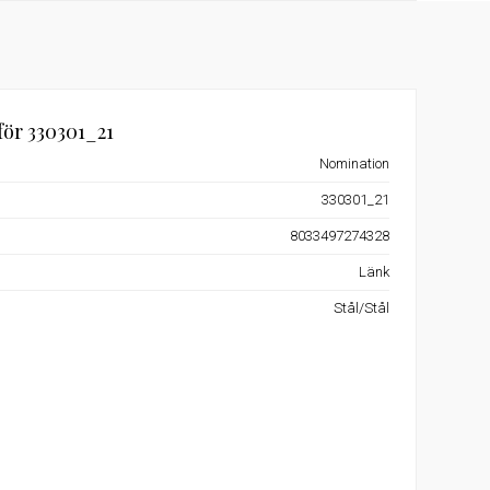
för 330301_21
Nomination
330301_21
8033497274328
Länk
Stål/Stål