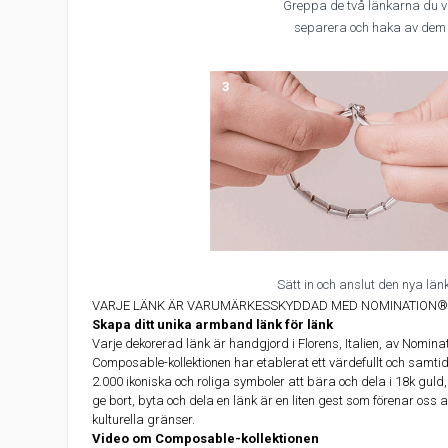
Greppa de två länkarna du vi
separera och haka av dem
3
Sätt in och anslut den nya län
VARJE LÄNK ÄR VARUMÄRKESSKYDDAD MED NOMINATION® 
Skapa ditt unika armband länk för länk
Varje dekorerad länk är handgjord i Florens, Italien, av Nomin
Composable-kollektionen har etablerat ett värdefullt och samt
2.000 ikoniska och roliga symboler att bära och dela i 18k guld,
ge bort, byta och dela en länk är en liten gest som förenar oss a
kulturella gränser.
Video om Composable-kollektionen