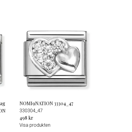
lag
NOMI9NATION 33304_47
ION
330304_47
498 kr
Visa produkten