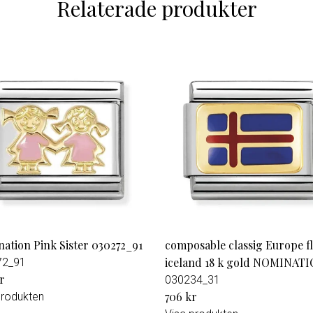
Relaterade produkter
ation Pink Sister 030272_91
composable classig Europe f
iceland 18 k gold NOMINAT
72_91
r
030234_31
706 kr
produkten