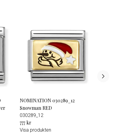
D
NOMINATION 030289_12
ver
Snowman RED
030289_12
777 kr
Visa produkten