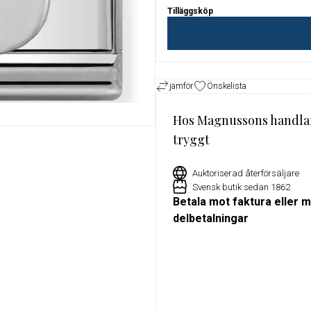
Tilläggsköp
or
Exklusivt erbjudande för Militu
medlemmar – 15% rabatt på utv
klockor hos Magnussons Ur
jämför
Önskelista
Hos Magnussons handla
tryggt
Auktoriserad återförsäljare
Svensk butik sedan 1862
Betala mot faktura eller 
delbetalningar