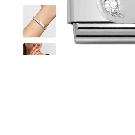
Damklockor
Barnklock