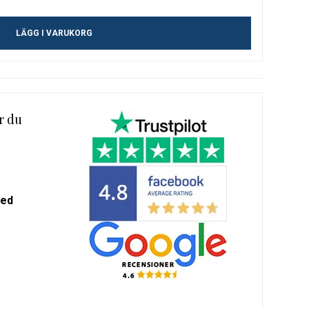
m-
LÄGG I VARUKORG
alda
r du
med