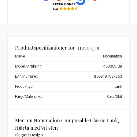
Produktspecifikationer för 430305_39
Märke:
Nomination
Modell/Artikelnr.:
430305_39
EAN-nummer:
8033497537263
Produkttyp
Länk
Färg-/Materialkod
Rosé/Stål
Mer om Nomination Composable Classic Länk,
Hjärta med Vit sten
Elegant Design