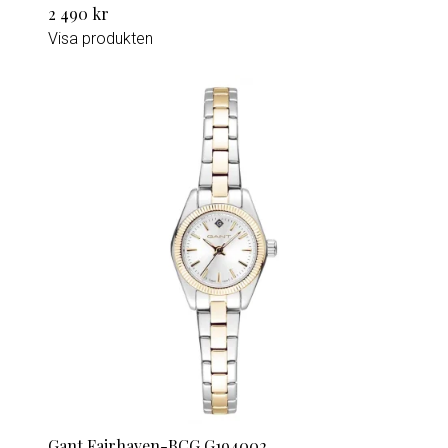
2 490 kr
Visa produkten
Gant Fairhaven-BCG G194002