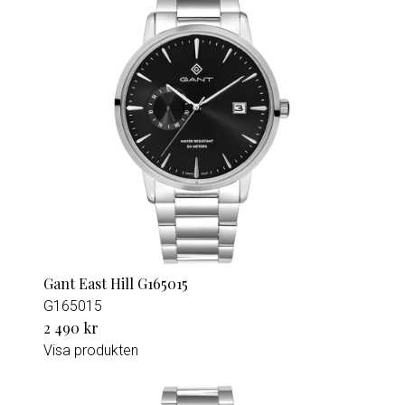
Gant East Hill G165015
G165015
2 490 kr
Visa produkten