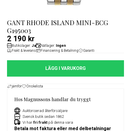
GANT RHODE ISLAND MINI-BCG
G195003
2 190 kr
Butikslager:
Ja
Nätlager:
Ingen
Frakt & leverans
Finansiering & Betalning
Garanti
LÄGG I VARUKORG
jämför
Önskelista
Hos Magnussons handlar du tryggt
Auktoriserad återförsäljare
Svensk butik sedan 1862
Vi har
fri frakt
på denna vara
Betala mot faktura eller med delbetalningar