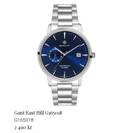
Gant East Hill G165018
G165018
2 490 kr