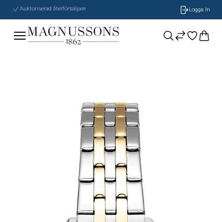
Auktoriserad återförsäljare
Logga In