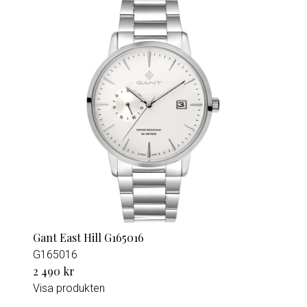
Gant East Hill G165016
G165016
2 490 kr
Visa produkten