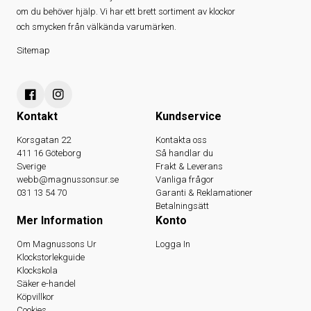
om du behöver hjälp. Vi har ett brett sortiment av klockor
och smycken från välkända varumärken.
Sitemap
Kontakt
Kundservice
Korsgatan 22
Kontakta oss
411 16 Göteborg
Så handlar du
Sverige
Frakt & Leverans
webb@magnussonsur.se
Vanliga frågor
031 13 54 70
Garanti & Reklamationer
Betalningsätt
Mer Information
Konto
Om Magnussons Ur
Logga In
Klockstorlekguide
Klockskola
Säker e-handel
Köpvillkor
Cookies