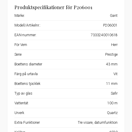
Produktspecifikationer för P206001
Märke:
Gant
Modell/Artikelnr.:
P206001
EAN-nummer:
7333240010618
För Vem
Herr
Serie
Prestige
Boettens diameter
43 mm
Färg på urtavla
Vit
Boettens tjocklek
11 mm
Typ av glas
Safir
Vattentät
100 m
Urverk
Quartz
Extra Funktioner
Tre visare, datumfunktion