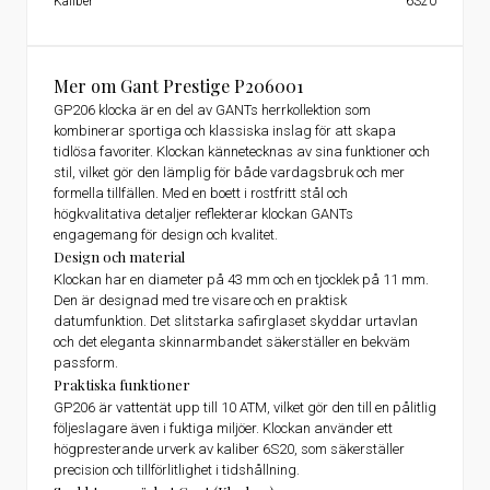
Kaliber
6S20
Mer om Gant Prestige P206001
GP206 klocka är en del av GANTs herrkollektion som
kombinerar sportiga och klassiska inslag för att skapa
tidlösa favoriter. Klockan kännetecknas av sina funktioner och
stil, vilket gör den lämplig för både vardagsbruk och mer
formella tillfällen. Med en boett i rostfritt stål och
högkvalitativa detaljer reflekterar klockan GANTs
engagemang för design och kvalitet.
Design och material
Klockan har en diameter på 43 mm och en tjocklek på 11 mm.
Den är designad med tre visare och en praktisk
datumfunktion. Det slitstarka safirglaset skyddar urtavlan
och det eleganta skinnarmbandet säkerställer en bekväm
passform.
Praktiska funktioner
GP206 är vattentät upp till 10 ATM, vilket gör den till en pålitlig
följeslagare även i fuktiga miljöer. Klockan använder ett
högpresterande urverk av kaliber 6S20, som säkerställer
precision och tillförlitlighet i tidshållning.