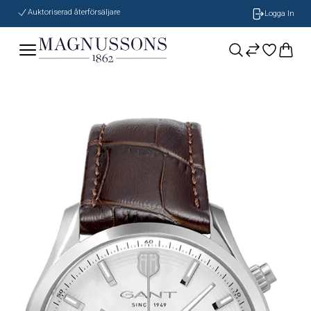
Auktoriserad återförsäljare
Logga In