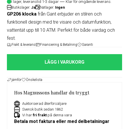
I lager, leveranstid 1-3 dagar
Klar för omgående leverans.
Butikslager:
Ja
Nätlager:
Ingen
GP206 klocka
från Gant erbjuder en stilren och
funktionell design med tre visare och datumfunktion,
vattentät upp till 10 ATM. Perfekt för både vardag och
fest.
Frakt & leverans
Finansiering & Betalning
Garanti
LÄGG I VARUKORG
jämför
Önskelista
Hos Magnussons handlar du tryggt
Auktoriserad återförsäljare
Svensk butik sedan 1862
Vi har
fri frakt
på denna vara
Betala mot faktura eller med delbetalningar