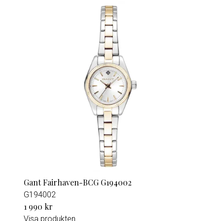
Gant Fairhaven-BCG G194002
G194002
1 990 kr
Visa produkten