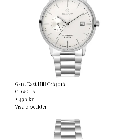
Gant East Hill G165016
G165016
2 490 kr
Visa produkten