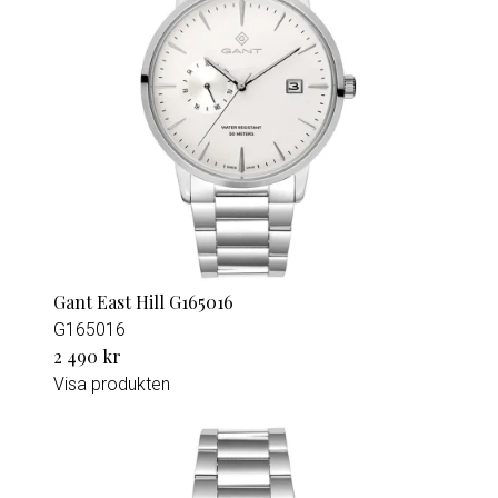
Gant East Hill G165016
G165016
2 490 kr
Visa produkten