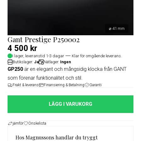
⌀ 41 mm
Gant Prestige P250002
4 500 kr
I lager, leveranstid 1-3 dagar
Klar för omgående leverans.
Butikslager:
Ja
Nätlager:
Ingen
GP250
är en elegant och mångsidig klocka från GANT
som förenar funktionalitet och stil.
Frakt & leverans
Finansiering & Betalning
Garanti
LÄGG I VARUKORG
jämför
Önskelista
Hos Magnussons handlar du tryggt