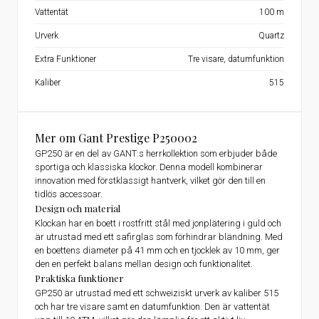
Vattentät
100 m
Urverk
Quartz
Extra Funktioner
Tre visare, datumfunktion
Kaliber
515
Mer om Gant Prestige P250002
GP250 är en del av GANT:s herrkollektion som erbjuder både
sportiga och klassiska klockor. Denna modell kombinerar
innovation med förstklassigt hantverk, vilket gör den till en
tidlös accessoar.
Design och material
Klockan har en boett i rostfritt stål med jonplätering i guld och
är utrustad med ett safirglas som förhindrar bländning. Med
en boettens diameter på 41 mm och en tjocklek av 10 mm, ger
den en perfekt balans mellan design och funktionalitet.
Praktiska funktioner
GP250 är utrustad med ett schweiziskt urverk av kaliber 515
och har tre visare samt en datumfunktion. Den är vattentät