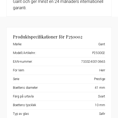
Gant och ger minst en 24 månaders internationell
garanti.
Produktspecifikationer för P250002
Märke:
Gant
Modell/Artikelnr.:
P250002
EAN-nummer:
7333240010663
För Vem
Herr
Serie
Prestige
Boettens diameter
41 mm
Färg på urtavla
Svart
Boettens tjocklek
10 mm
Typ av glas
Safir