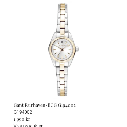
Gant Fairhaven-BCG G194002
G194002
1 990 kr
Visa produkten