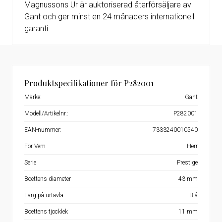
Magnussons Ur är auktoriserad återförsäljare av
Gant och ger minst en 24 månaders internationell
garanti.
Produktspecifikationer för P282001
Märke:
Gant
Modell/Artikelnr.:
P282001
EAN-nummer:
7333240010540
För Vem
Herr
Serie
Prestige
Boettens diameter
43 mm
Färg på urtavla
Blå
Boettens tjocklek
11 mm