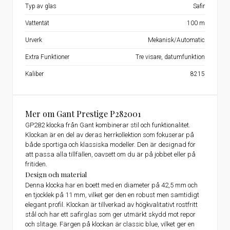
Typ av glas
Safir
Vattentät
100 m
Urverk
Mekanisk/Automatic
Extra Funktioner
Tre visare, datumfunktion
Kaliber
8215
Mer om Gant Prestige P282001
GP282 klocka från Gant kombinerar stil och funktionalitet.
Klockan är en del av deras herrkollektion som fokuserar på
både sportiga och klassiska modeller. Den är designad för
att passa alla tillfällen, oavsett om du är på jobbet eller på
fritiden.
Design och material
Denna klocka har en boett med en diameter på 42,5 mm och
en tjocklek på 11 mm, vilket ger den en robust men samtidigt
elegant profil. Klockan är tillverkad av högkvalitativt rostfritt
stål och har ett safirglas som ger utmärkt skydd mot repor
och slitage. Färgen på klockan är classic blue, vilket ger en