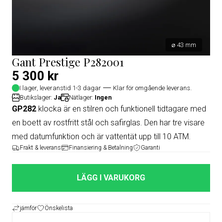
⌀ 43 mm
Gant Prestige P282001
5 300 kr
I lager, leveranstid 1-3 dagar
Klar för omgående leverans.
Butikslager:
Ja
Nätlager:
Ingen
GP282
klocka är en stilren och funktionell tidtagare med
en boett av rostfritt stål och safirglas. Den har tre visare
med datumfunktion och är vattentät upp till 10 ATM.
Frakt & leverans
Finansiering & Betalning
Garanti
LÄGG I VARUKORG
jämför
Önskelista