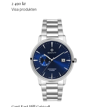
2 490 kr
Visa produkten
Gant East Hill G165018