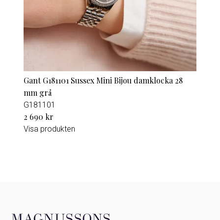
Gant G181101 Sussex Mini Bijou damklocka 28
mm grå
G181101
2 690 kr
Visa produkten