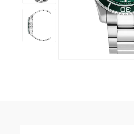
Damklockor
Barnklock