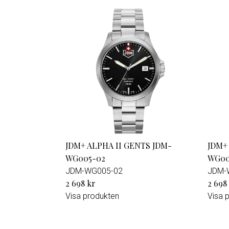
JDM+ ALPHA II GENTS JDM-
JDM+
WG005-02
WG00
JDM-WG005-02
JDM-
2 698 kr
2 698
Visa produkten
Visa 