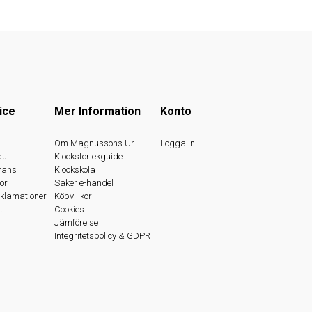
ice
Mer Information
Konto
s
Om Magnussons Ur
Logga In
du
Klockstorlekguide
rans
Klockskola
or
Säker e-handel
eklamationer
Köpvillkor
t
Cookies
Jämförelse
Integritetspolicy & GDPR