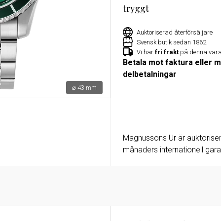
tryggt
or
Exklusivt erbjudande för Militu
medlemmar – 15% rabatt på utv
klockor hos Magnussons Ur
Auktoriserad återförsäljare
Svensk butik sedan 1862
Vi har
fri frakt
på denna var
Betala mot faktura eller 
delbetalningar
⌀ 43 mm
Magnussons Ur är auktoriser
månaders internationell garan