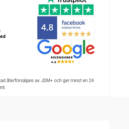
m-
alda
a
med
ad återförsäljare av JDM+ och ger minst en 24
ti.