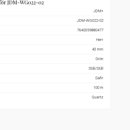
 för JDM-WG022-02
JDM+
JDM-WG022-02
7640359880477
Herr
43 mm
Grön
Stål/Stål
Safir
100 m
Quartz