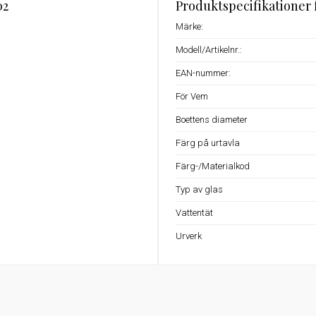
02
Produktspecifikationer
Märke:
Modell/Artikelnr.:
EAN-nummer:
För Vem
Boettens diameter
Färg på urtavla
Färg-/Materialkod
Typ av glas
Vattentät
Urverk