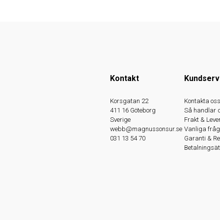
Kontakt
Kundserv
Korsgatan 22
Kontakta os
411 16 Göteborg
Så handlar 
Sverige
Frakt & Leve
webb@magnussonsur.se
Vanliga fråg
031 13 54 70
Garanti & R
Betalningsät