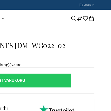
Logga In
T
CASIO
Smycken
BOSS Armband
ENTS JDM-WG022-02
NOBEL by BILLGREN
GUESS
Nomination
alning
Garanti
LONGINES
ORIS
 I VARUKORG
Timberland
r du
Herrklockor