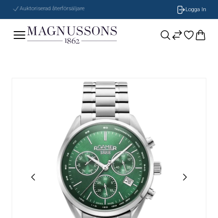
Auktoriserad återförsäljare
Logga In