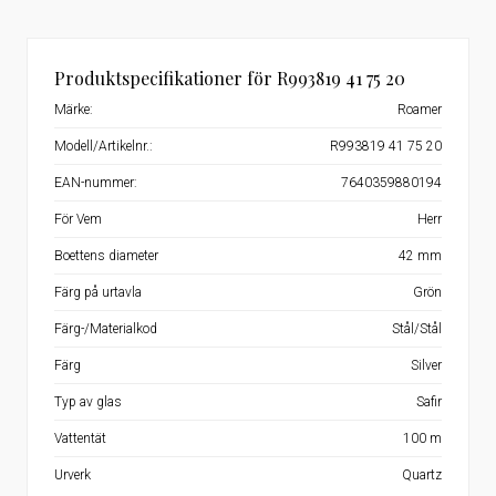
Produktspecifikationer för R993819 41 75 20
Märke:
Roamer
Modell/Artikelnr.:
R993819 41 75 20
EAN-nummer:
7640359880194
För Vem
Herr
Boettens diameter
42 mm
Färg på urtavla
Grön
Färg-/Materialkod
Stål/Stål
Färg
Silver
Typ av glas
Safir
Vattentät
100 m
Urverk
Quartz