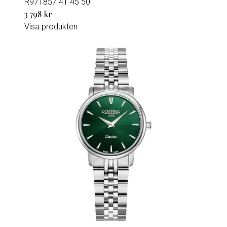
R971857 41 45 50
3 798 kr
Visa produkten