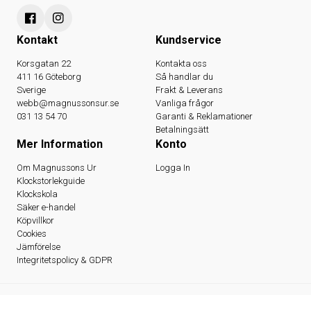
Kontakt
Kundservice
Korsgatan 22
Kontakta oss
411 16 Göteborg
Så handlar du
Sverige
Frakt & Leverans
webb@magnussonsur.se
Vanliga frågor
031 13 54 70
Garanti & Reklamationer
Betalningsätt
Mer Information
Konto
Om Magnussons Ur
Logga In
Klockstorlekguide
Klockskola
Säker e-handel
Köpvillkor
Cookies
Jämförelse
Integritetspolicy & GDPR
© 2026 Magnussons Ur