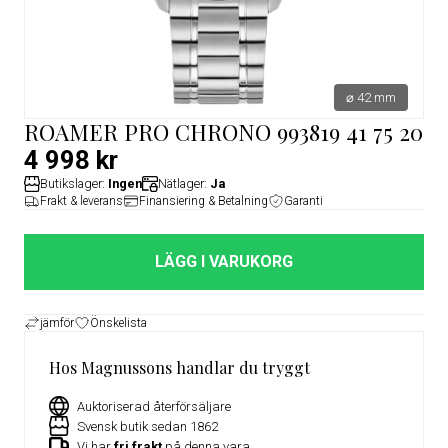
⌀ 42 mm
ROAMER PRO CHRONO 993819 41 75 20
4 998 kr
Butikslager:
Ingen
Nätlager:
Ja
Frakt & leverans
Finansiering & Betalning
Garanti
LÄGG I VARUKORG
jämför
Önskelista
Hos Magnussons handlar du tryggt
Auktoriserad återförsäljare
Svensk butik sedan 1862
Vi har
fri frakt
på denna vara