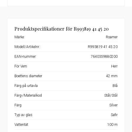
Produktspecifikationer för R993819 41 45 20
Märke:
Roamer
Modell/Artikelnr.:
R993819 41 45 20
EAN-nummer:
7640359880200
För Vem
Herr
Boettens diameter
42 mm
Färg på urtavla
Blå
Färg-/Materialkod
Stål/Stål
Färg
Silver
Typ av glas
Safir
Vattentät
100 m