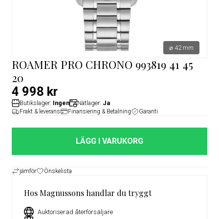
⌀ 42 mm
ROAMER PRO CHRONO 993819 41 45
20
4 998 kr
Butikslager:
Ingen
Nätlager:
Ja
Frakt & leverans
Finansiering & Betalning
Garanti
LÄGG I VARUKORG
jämför
Önskelista
Hos Magnussons handlar du tryggt
Auktoriserad återförsäljare