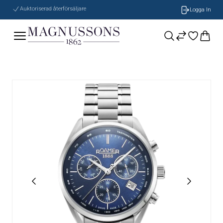
Auktoriserad återförsäljare
Logga In