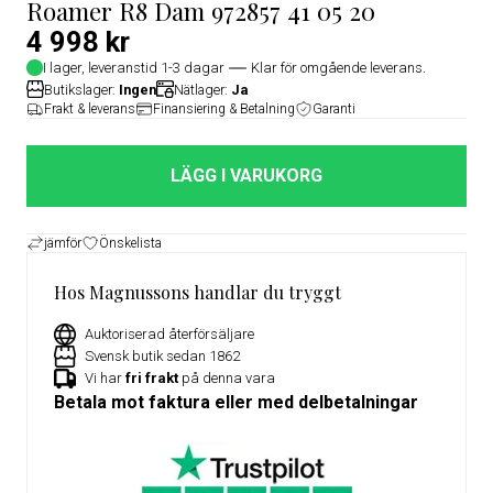
Roamer R8 Dam 972857 41 05 20
4 998 kr
I lager, leveranstid 1-3 dagar
Klar för omgående leverans.
Butikslager:
Ingen
Nätlager:
Ja
Frakt & leverans
Finansiering & Betalning
Garanti
LÄGG I VARUKORG
jämför
Önskelista
Hos Magnussons handlar du tryggt
Auktoriserad återförsäljare
Svensk butik sedan 1862
Vi har
fri frakt
på denna vara
Betala mot faktura eller med delbetalningar