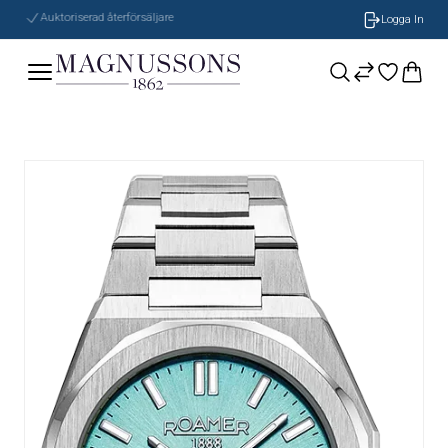
Auktoriserad återförsäljare
Logga In