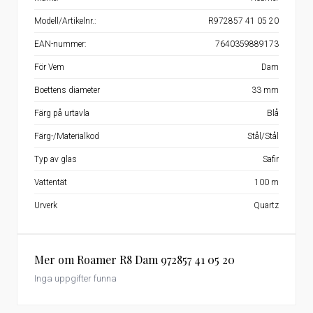
Modell/Artikelnr.:
R972857 41 05 20
EAN-nummer:
7640359889173
För Vem
Dam
Boettens diameter
33 mm
Färg på urtavla
Blå
Färg-/Materialkod
Stål/Stål
Typ av glas
Safir
Vattentät
100 m
Urverk
Quartz
Mer om Roamer R8 Dam 972857 41 05 20
Inga uppgifter funna