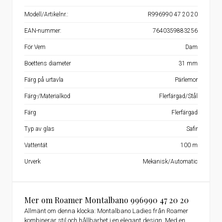
Modell/Artikelnr.:
R996990 47 20 20
EAN-nummer:
7640359883256
För Vem
Dam
Boettens diameter
31 mm
Färg på urtavla
Pärlemor
Färg-/Materialkod
Flerfärgad/Stål
Färg
Flerfärgad
Typ av glas
Safir
Vattentät
100 m
Urverk
Mekanisk/Automatic
Mer om Roamer Montalbano 996990 47 20 20
Allmänt om denna klocka: Montalbano Ladies från Roamer
kombinerar stil och hållbarhet i en elegant design. Med en