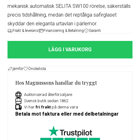
mekanisk automatisk SELITA SW100 rörelse, säkerställs
precis tidshållning, medan det reptåliga safirglaset
skyddar den eleganta urtavlan i pärlemor.
Frakt & leverans
Finansiering & Betalning
Garanti
LÄGG I VARUKORG
jämför
Önskelista
Hos Magnussons handlar du tryggt
Auktoriserad återförsäljare
Svensk butik sedan 1862
Vi har
fri frakt
på denna vara
Betala mot faktura eller med delbetalningar