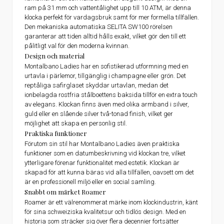
ram på 31 mm och vattentålighet upp till 10 ATM, är denna
klocka perfekt för vardagsbruk samt för mer formella tillfällen.
Den mekaniska automatiska SELITA SW100 rörelsen
garanterar att tiden alltid hålls exakt, vilket gör den till ett
pålitligt val för den moderna kvinnan.
Design och material
Montalbano Ladies har en sofistikerad utformning med en
urtavla i pärlemor, tillgänglig i champagne eller grön. Det
reptåliga safirglaset skyddar urtavlan, medan det
ionbelagda rostfria stålboettens baksida tillför en extra touch
av elegans. Klockan finns även med olika armband i silver,
guld eller en slående silver två-tonad finish, vilket ger
möjlighet att skapa en personlig stil.
Praktiska funktioner
Förutom sin stil har Montalbano Ladies även praktiska
funktioner som en datumbeskrivning vid klockan tre, vilket
ytterligare förenar funktionalitet med estetik. Klockan är
skapad för att kunna bäras vid alla tillfällen, oavsett om det
är en professionell miljö eller en social samling.
Snabbt om märket Roamer
Roamer är ett välrenommerat märke inom klockindustrin, känt
för sina schweiziska kvalitetsur och tidlös design. Med en
historia som sträcker sig över flera decennier fortsätter