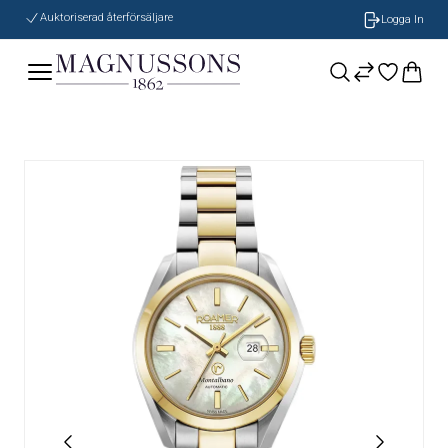
Auktoriserad återförsäljare
Logga In