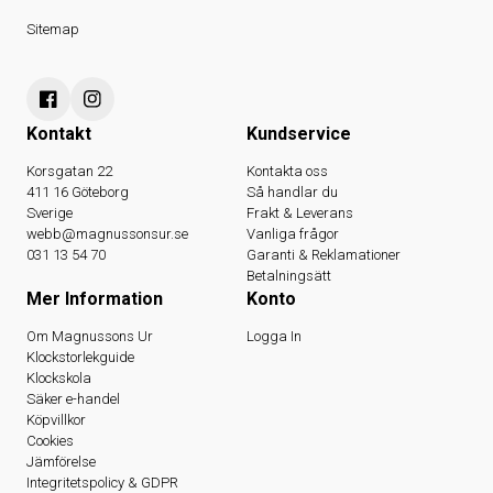
Sitemap
Kontakt
Kundservice
Korsgatan 22
Kontakta oss
411 16 Göteborg
Så handlar du
Sverige
Frakt & Leverans
webb@magnussonsur.se
Vanliga frågor
031 13 54 70
Garanti & Reklamationer
Betalningsätt
Mer Information
Konto
Om Magnussons Ur
Logga In
Klockstorlekguide
Klockskola
Säker e-handel
Köpvillkor
Cookies
Jämförelse
Integritetspolicy & GDPR