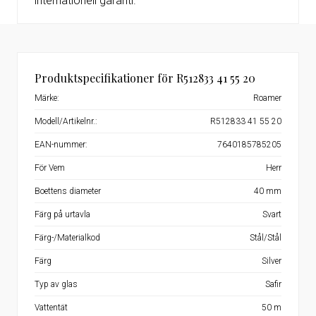
internationell garanti.
Produktspecifikationer för R512833 41 55 20
Märke:
Roamer
Modell/Artikelnr.:
R512833 41 55 20
EAN-nummer:
7640185785205
För Vem
Herr
Boettens diameter
40 mm
Färg på urtavla
Svart
Färg-/Materialkod
Stål/Stål
Färg
Silver
Typ av glas
Safir
Vattentät
50 m