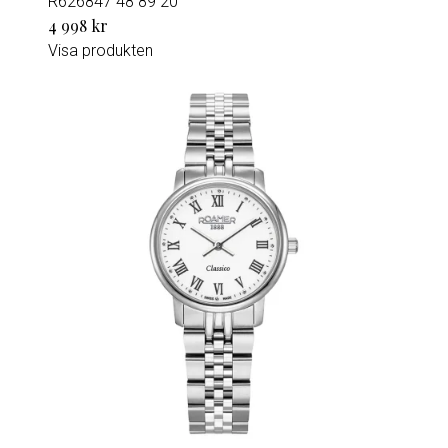
R626847 48 89 20
4 998 kr
Visa produkten