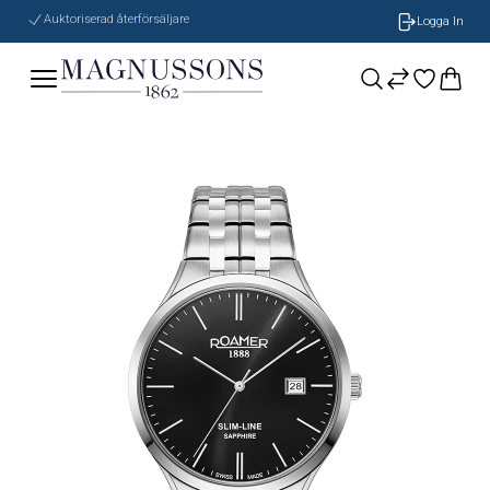
Auktoriserad återförsäljare
Logga In