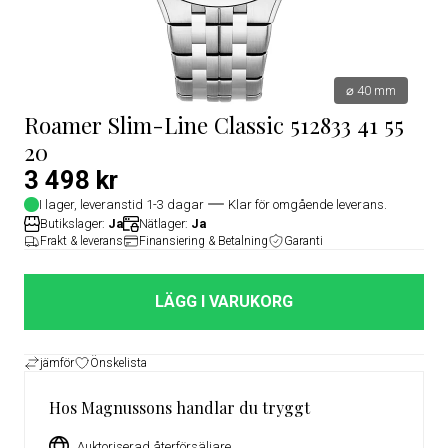
⌀ 40 mm
Roamer Slim-Line Classic 512833 41 55
20
3 498 kr
I lager, leveranstid 1-3 dagar
Klar för omgående leverans.
Butikslager:
Ja
Nätlager:
Ja
Frakt & leverans
Finansiering & Betalning
Garanti
LÄGG I VARUKORG
jämför
Önskelista
Hos Magnussons handlar du tryggt
Auktoriserad återförsäljare