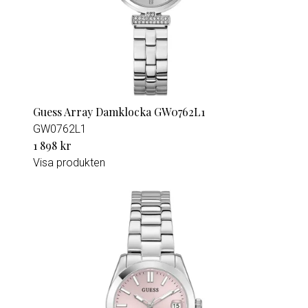
Guess Array Damklocka GW0762L1
GW0762L1
1 898 kr
Visa produkten