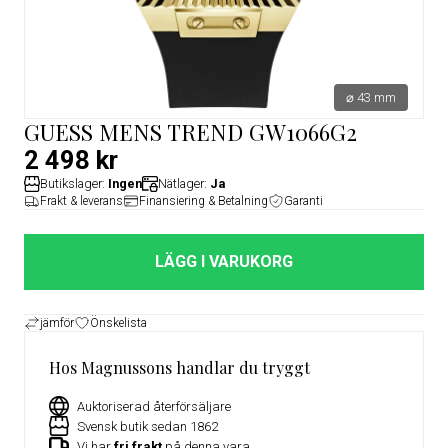
⌀ 43 mm
GUESS MENS TREND GW1066G2
2 498 kr
Butikslager:
Ingen
Nätlager:
Ja
Frakt & leverans
Finansiering & Betalning
Garanti
LÄGG I VARUKORG
jämför
Önskelista
Hos Magnussons handlar du tryggt
Auktoriserad återförsäljare
Svensk butik sedan 1862
Vi har
fri frakt
på denna vara