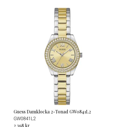
Guess Damklocka 2-Tonad GW0841L2
GW0841L2
2 398 kr