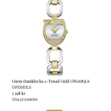
Guess Damklocka 2-Tonad Guld GW0683L6
GW0683L6
3 198 kr
Visa produkten