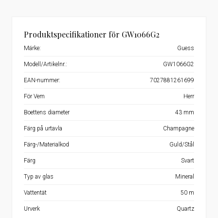
Produktspecifikationer för GW1066G2
Märke:
Guess
Modell/Artikelnr.:
GW1066G2
EAN-nummer:
7027881261699
För Vem
Herr
Boettens diameter
43 mm
Färg på urtavla
Champagne
Färg-/Materialkod
Guld/Stål
Färg
Svart
Typ av glas
Mineral
Vattentät
50 m
Urverk
Quartz