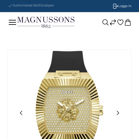
Auktoriserad återförsäljare
Logga In