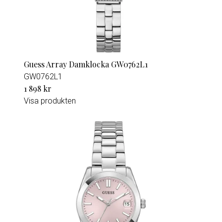
Guess Array Damklocka GW0762L1
GW0762L1
1 898 kr
Visa produkten