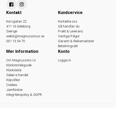
Kontakt
Kundservice
Korsgatan 22
Kontakta oss
411 16 Göteborg
Så handlar du
Sverige
Frakt & Leverans
webb@magnussonsur.se
Vanliga frågor
031 13 54 70
Garanti & Reklamationer
Betalningsätt
Mer Information
Konto
Om Magnussons Ur
Logga In
Klockstorlekguide
Klockskola
Säker e-handel
Köpvillkor
Cookies
Jämförelse
Integritetspolicy & GDPR
© 2026 Magnussons Ur