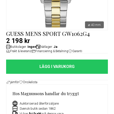
⌀ 40 mm
GUESS MENS SPORT GW1062G4
2 198 kr
Butikslager:
Ingen
Nätlager:
Ja
Frakt & leverans
Finansiering & Betalning
Garanti
LÄGG I VARUKORG
jämför
Önskelista
Hos Magnussons handlar du tryggt
Auktoriserad återförsäljare
Svensk butik sedan 1862
Vi har
fri frakt
på denna vara