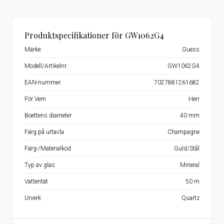
Produktspecifikationer för GW1062G4
Märke:
Guess
Modell/Artikelnr.:
GW1062G4
EAN-nummer:
7027881261682
För Vem
Herr
Boettens diameter
40 mm
Färg på urtavla
Champagne
Färg-/Materialkod
Guld/Stål
Typ av glas
Mineral
Vattentät
50 m
Urverk
Quartz