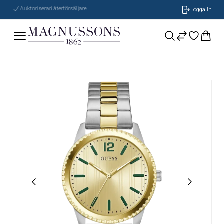
Auktoriserad återförsäljare
Logga In