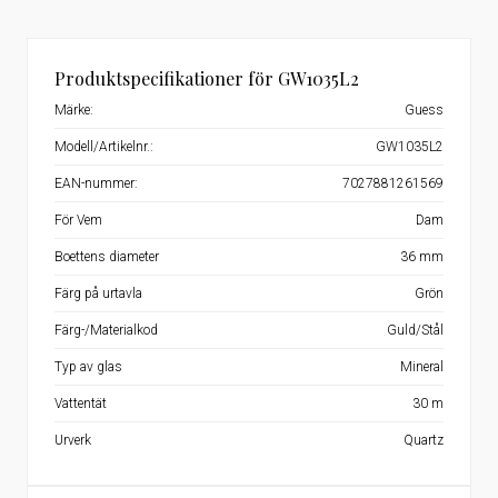
Produktspecifikationer för GW1035L2
Märke:
Guess
Modell/Artikelnr.:
GW1035L2
EAN-nummer:
7027881261569
För Vem
Dam
Boettens diameter
36 mm
Färg på urtavla
Grön
Färg-/Materialkod
Guld/Stål
Typ av glas
Mineral
Vattentät
30 m
Urverk
Quartz