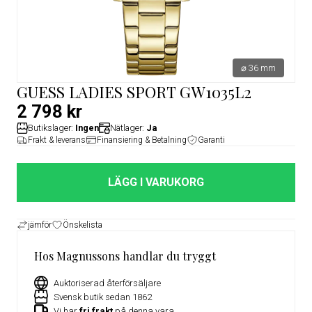
⌀ 36 mm
GUESS LADIES SPORT GW1035L2
2 798 kr
Butikslager:
Ingen
Nätlager:
Ja
Frakt & leverans
Finansiering & Betalning
Garanti
LÄGG I VARUKORG
jämför
Önskelista
Hos Magnussons handlar du tryggt
Auktoriserad återförsäljare
Svensk butik sedan 1862
Vi har
fri frakt
på denna vara