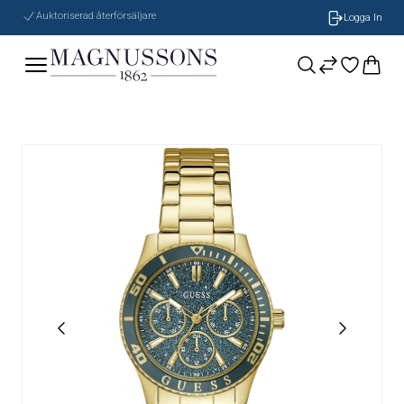
Auktoriserad återförsäljare
Logga In