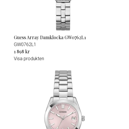
Guess Array Damklocka GW0762L1
GW0762L1
1 898 kr
Visa produkten