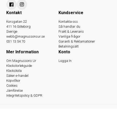
Kontakt
Kundservice
Korsgatan 22
Kontakta oss
411 16 Göteborg
Så handlar du
Sverige
Frakt & Leverans
webb@magnussonsur.se
Vanliga frågor
031 13 54 70
Garanti & Reklamationer
Betalningsätt
Mer Information
Konto
Om Magnussons Ur
Logga In
Klockstorlekguide
Klockskola
Säker e-handel
Köpvillkor
Cookies
Jämförelse
Integritetspolicy & GDPR
© 2026 Magnussons Ur