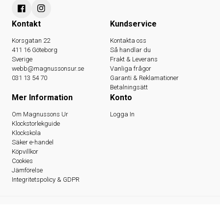
Kontakt
Kundservice
Korsgatan 22
Kontakta oss
411 16 Göteborg
Så handlar du
Sverige
Frakt & Leverans
webb@magnussonsur.se
Vanliga frågor
031 13 54 70
Garanti & Reklamationer
Betalningsätt
Mer Information
Konto
Om Magnussons Ur
Logga In
Klockstorlekguide
Klockskola
Säker e-handel
Köpvillkor
Cookies
Jämförelse
Integritetspolicy & GDPR
© 2026 Magnussons Ur