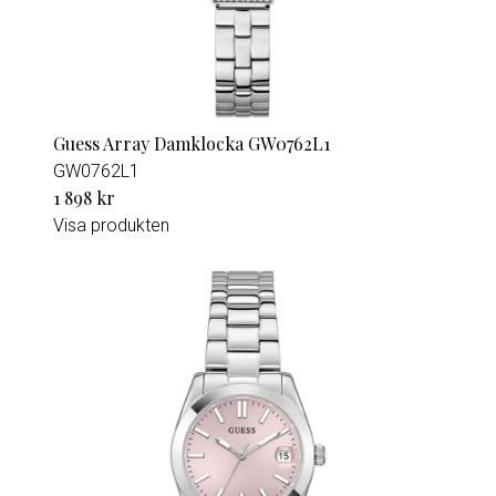
Guess Array Damklocka GW0762L1
GW0762L1
1 898 kr
Visa produkten