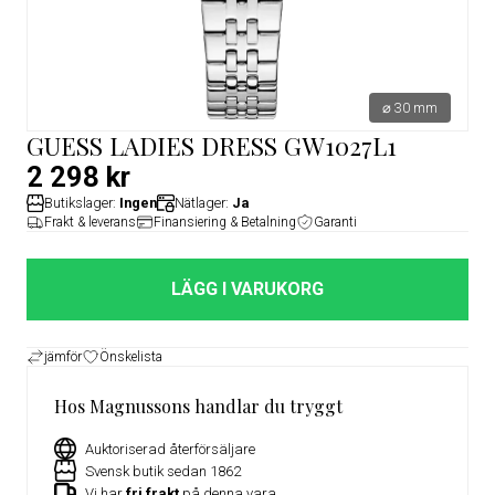
⌀ 30 mm
GUESS LADIES DRESS GW1027L1
2 298 kr
Butikslager:
Ingen
Nätlager:
Ja
Frakt & leverans
Finansiering & Betalning
Garanti
LÄGG I VARUKORG
jämför
Önskelista
Hos Magnussons handlar du tryggt
Auktoriserad återförsäljare
Svensk butik sedan 1862
Vi har
fri frakt
på denna vara