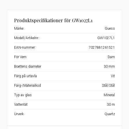
Produktspecifikationer för GW1027L1
Märke:
Guess
Modell/Artikelnr.:
GW1027L1
EAN-nummer:
7027881261521
För Vem
Dam
Boettens diameter
30 mm
Färg på urtavla
Vit
Färg-/Materialkod
Stål/Stål
Typ av glas
Mineral
Vattentät
30 m
Urverk
Quartz