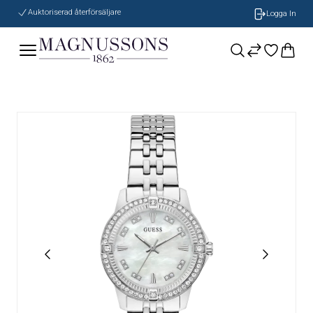
Auktoriserad återförsäljare
Logga In