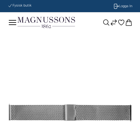
Auktoriserad återförsäljare
Logga In