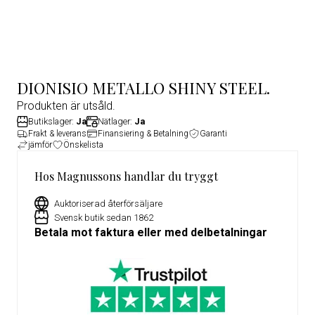
DIONISIO METALLO SHINY STEEL.
Produkten är utsåld.
Butikslager:
Ja
Nätlager:
Ja
Frakt & leverans
Finansiering & Betalning
Garanti
jämför
Önskelista
Hos Magnussons handlar du tryggt
Auktoriserad återförsäljare
Svensk butik sedan 1862
Betala mot faktura eller med delbetalningar