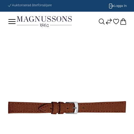
Auktoriserad återförsäljare
Logga In