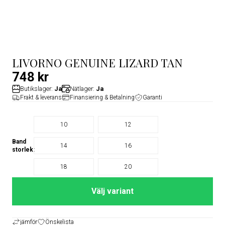
LIVORNO GENUINE LIZARD TAN
748 kr
Butikslager:
Ja
Nätlager:
Ja
Frakt & leverans
Finansiering & Betalning
Garanti
10
12
Band
14
16
storlek:
18
20
Välj variant
jämför
Önskelista