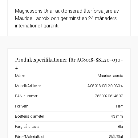
Magnussons Ur är auktoriserad återförsäljare av
Maurice Lacroix och ger minst en 24 månaders
internationell garanti.
Produktspecifikationer för AC8018-SSL20-030-
4
Märke:
Maurice Lacroix
Modell/Artikelnr.:
AC8018-SSL20-030-4
EAN-nummer:
7630020614807
För Vem
Herr
Boettens diameter
43 mm
Färg på urtavla
Blå
Färg-/Materialkod
Stål/Stål