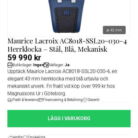
⌀ 43 mm
Maurice Lacroix AC8018-SSL20-030-4
Herrklocka – Stål, Blå, Mekanisk
59 990 kr
Butikslager:
Ingen
Nätlager:
Ja
Upptäck Maurice Lacroix AC8018-SSL20-030-4, en
elegant 43 mm herrklocka med blå urtavla och
mekaniskt urverk. Fri frakt vid köp över 999 kr hos
Magnussons Ur i Göteborg.
Frakt & leverans
Finansiering & Betalning
Garanti
LÄGG I VARUKORG
jämför
Önskelista