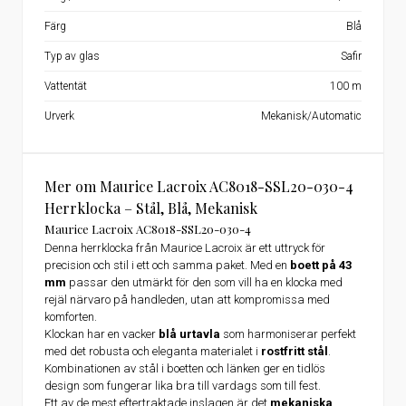
Färg
Blå
Typ av glas
Safir
Vattentät
100 m
Urverk
Mekanisk/Automatic
Mer om Maurice Lacroix AC8018-SSL20-030-4
Herrklocka – Stål, Blå, Mekanisk
Maurice Lacroix AC8018-SSL20-030-4
Denna herrklocka från Maurice Lacroix är ett uttryck för
precision och stil i ett och samma paket. Med en
boett på 43
mm
passar den utmärkt för den som vill ha en klocka med
rejäl närvaro på handleden, utan att kompromissa med
komforten.
Klockan har en vacker
blå urtavla
som harmoniserar perfekt
med det robusta och eleganta materialet i
rostfritt stål
.
Kombinationen av stål i boetten och länken ger en tidlös
design som fungerar lika bra till vardags som till fest.
Ett av de mest eftertraktade inslagen är det
mekaniska