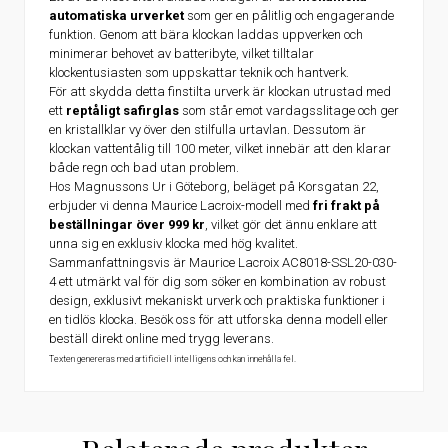
automatiska urverket
som ger en pålitlig och engagerande
funktion. Genom att bära klockan laddas uppverken och
minimerar behovet av batteribyte, vilket tilltalar
klockentusiasten som uppskattar teknik och hantverk.
För att skydda detta finstilta urverk är klockan utrustad med
ett
reptåligt safirglas
som står emot vardagsslitage och ger
en kristallklar vy över den stilfulla urtavlan. Dessutom är
klockan vattentålig till 100 meter, vilket innebär att den klarar
både regn och bad utan problem.
Hos Magnussons Ur i Göteborg, beläget på Korsgatan 22,
erbjuder vi denna Maurice Lacroix-modell med
fri frakt på
beställningar över 999 kr
, vilket gör det ännu enklare att
unna sig en exklusiv klocka med hög kvalitet.
Sammanfattningsvis är Maurice Lacroix AC8018-SSL20-030-
4 ett utmärkt val för dig som söker en kombination av robust
design, exklusivt mekaniskt urverk och praktiska funktioner i
en tidlös klocka. Besök oss för att utforska denna modell eller
beställ direkt online med trygg leverans.
Texten genereras med artificiell intelligens och kan innehålla fel.