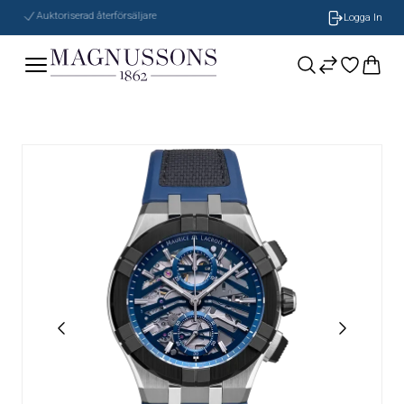
Auktoriserad återförsäljare
Logga In