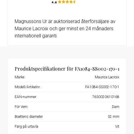
Magnussons Ur är auktoriserad återförsäljare av
Maurice Lacroix och ger minst en 24 månaders
internationell garanti.
Produktspecifikationer för FA1084-SS002-170-1
Märke:
Maurice Lacroix
Modell/Artikelnr.:
FA1084-SS002-170-1
EAN-nummer:
7630020610168
För Vem
Dam
Boettens diameter
32 mm
Färg på urtavla
Vit