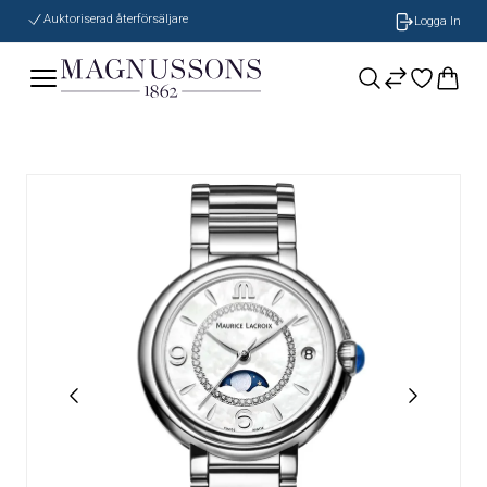
Auktoriserad återförsäljare
Logga In