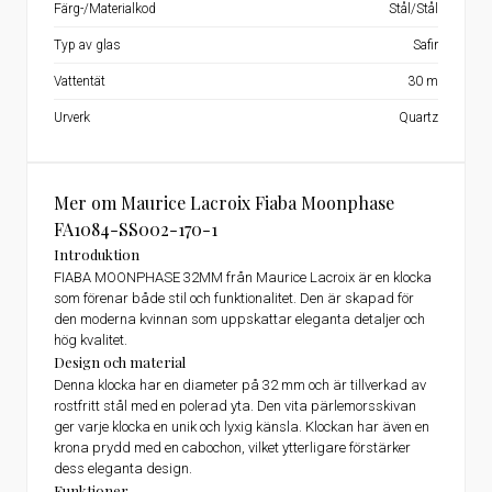
Färg-/Materialkod
Stål/Stål
Typ av glas
Safir
Vattentät
30 m
Urverk
Quartz
Mer om Maurice Lacroix Fiaba Moonphase
FA1084-SS002-170-1
Introduktion
FIABA MOONPHASE 32MM från Maurice Lacroix är en klocka
som förenar både stil och funktionalitet. Den är skapad för
den moderna kvinnan som uppskattar eleganta detaljer och
hög kvalitet.
Design och material
Denna klocka har en diameter på 32 mm och är tillverkad av
rostfritt stål med en polerad yta. Den vita pärlemorsskivan
ger varje klocka en unik och lyxig känsla. Klockan har även en
krona prydd med en cabochon, vilket ytterligare förstärker
dess eleganta design.
Funktioner