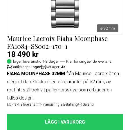
⌀ 32 mm
Maurice Lacroix Fiaba Moonphase
FA1084-SS002-170-1
18 490 kr
I lager, leveranstid 1-3 dagar
Klar för omgående leverans.
Butikslager:
Ingen
Nätlager:
Ja
FIABA MOONPHASE 32MM
från Maurice Lacroix är en
elegant damklocka med en diameter på 32 mm, av
rostfritt stål och vit pärlemorsskiva som erbjuder en
tidlös design.
Frakt & leverans
Finansiering & Betalning
Garanti
LÄGG I VARUKORG