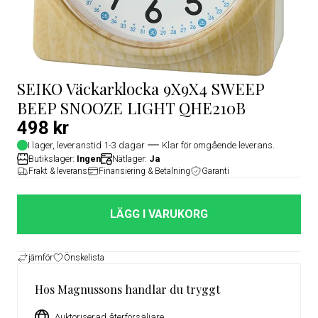
SEIKO Väckarklocka 9X9X4 SWEEP
BEEP SNOOZE LIGHT QHE210B
498 kr
I lager, leveranstid 1-3 dagar
Klar för omgående leverans.
Butikslager:
Ingen
Nätlager:
Ja
Frakt & leverans
Finansiering & Betalning
Garanti
LÄGG I VARUKORG
jämför
Önskelista
Hos Magnussons handlar du tryggt
Auktoriserad återförsäljare