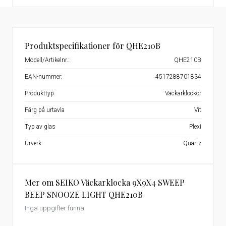
Produktspecifikationer för QHE210B
Modell/Artikelnr.:
QHE210B
EAN-nummer:
4517288701834
Produkttyp
Väckarklockor
Färg på urtavla
Vit
Typ av glas
Plexi
Urverk
Quartz
Mer om SEIKO Väckarklocka 9X9X4 SWEEP
BEEP SNOOZE LIGHT QHE210B
Inga uppgifter funna