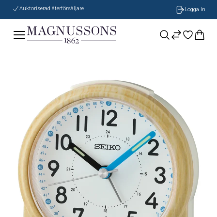
Auktoriserad återförsäljare
Logga In