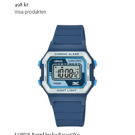
498 kr
Visa produkten
LORUS Barnklocka R2319QX9