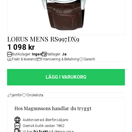
LORUS MENS RS997DX9
1 098 kr
Butikslager:
Ingen
Nätlager:
Ja
Frakt & leverans
Finansiering & Betalning
Garanti
LÄGG I VARUKORG
jämför
Önskelista
Hos Magnussons handlar du tryggt
Auktoriserad återförsäljare
Svensk butik sedan 1862
Vi har
fri frakt
på denna vara