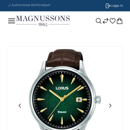
Auktoriserad återförsäljare
Logga In