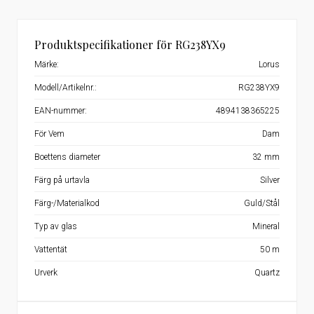
Produktspecifikationer för RG238YX9
Märke:
Lorus
Modell/Artikelnr.:
RG238YX9
EAN-nummer:
4894138365225
För Vem
Dam
Boettens diameter
32 mm
Färg på urtavla
Silver
Färg-/Materialkod
Guld/Stål
Typ av glas
Mineral
Vattentät
50 m
Urverk
Quartz