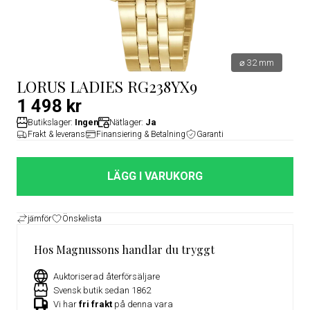
⌀ 32 mm
LORUS LADIES RG238YX9
1 498 kr
Butikslager:
Ingen
Nätlager:
Ja
Frakt & leverans
Finansiering & Betalning
Garanti
LÄGG I VARUKORG
jämför
Önskelista
Hos Magnussons handlar du tryggt
Auktoriserad återförsäljare
Svensk butik sedan 1862
Vi har
fri frakt
på denna vara