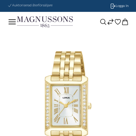
Auktoriserad återförsäljare
Logga In