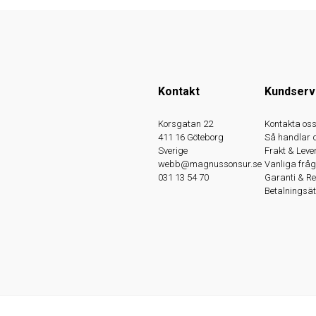
Kontakt
Kundserv
Korsgatan 22
Kontakta os
411 16 Göteborg
Så handlar 
Sverige
Frakt & Leve
webb@magnussonsur.se
Vanliga fråg
031 13 54 70
Garanti & R
Betalningsät