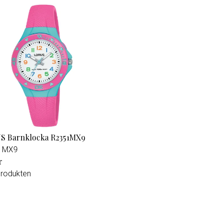
S Barnklocka R2351MX9
1MX9
r
produkten