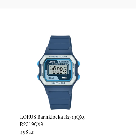
9
LORUS Barnklocka R2319QX9
R2319QX9
498 kr