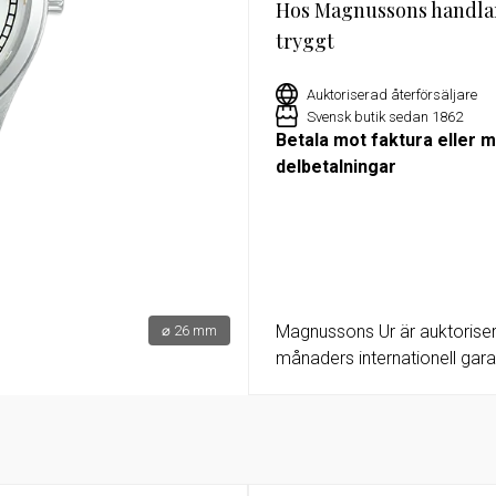
Hos Magnussons handla
tryggt
or
Exklusivt erbjudande för Militu
medlemmar – 15% rabatt på utv
klockor hos Magnussons Ur
Auktoriserad återförsäljare
Svensk butik sedan 1862
Betala mot faktura eller 
delbetalningar
Magnussons Ur är auktoriser
⌀ 26 mm
månaders internationell garan