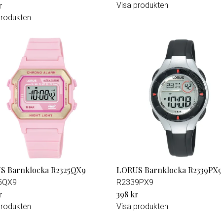
r
Visa produkten
produkten
S Barnklocka R2325QX9
LORUS Barnklocka R2339PX
5QX9
R2339PX9
r
398 kr
produkten
Visa produkten