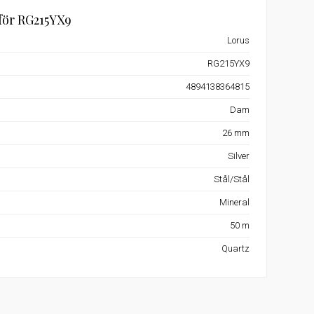
för RG215YX9
Lorus
RG215YX9
4894138364815
Dam
26 mm
Silver
Stål/Stål
Mineral
50 m
Quartz