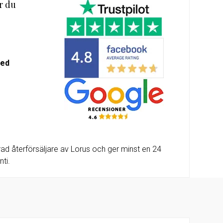
r du
m-
alda
med
ad återförsäljare av Lorus och ger minst en 24
ti.