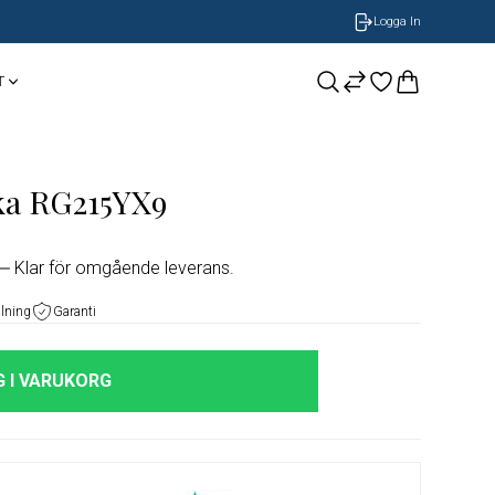
Logga In
T
CASIO
Smycken
BOSS Armband
a RG215YX9
NOBEL by BILLGREN
GUESS
Nomination
Klar för omgående leverans.
LONGINES
alning
Garanti
ORIS
 I VARUKORG
Timberland
Herrklockor