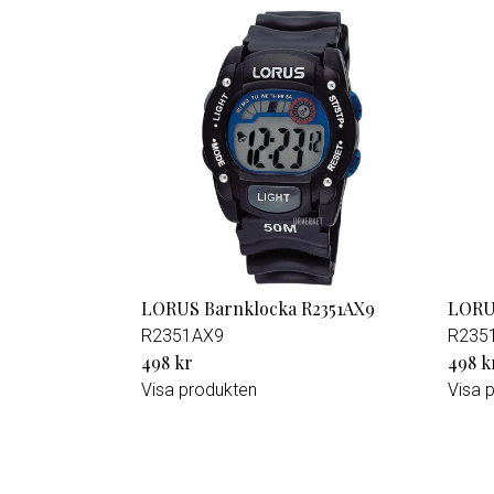
LORUS Barnklocka R2351AX9
LORU
R2351AX9
R235
498 kr
498 k
Visa produkten
Visa 