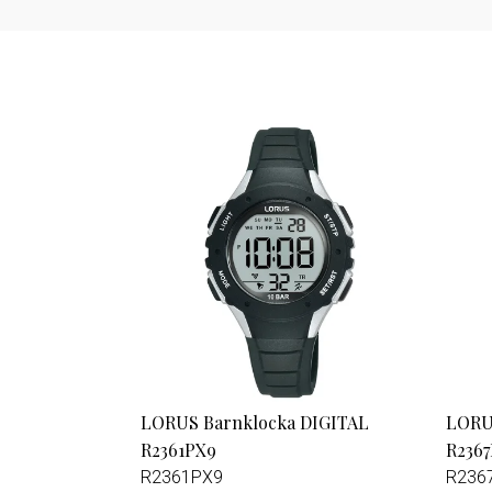
LORUS Barnklocka DIGITAL
LORU
R2361PX9
R236
R2361PX9
R236