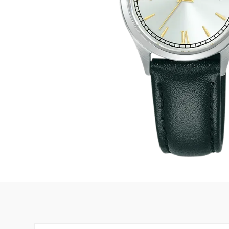
Damklockor
Barnklock