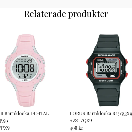
Relaterade produkter
S Barnklocka DIGITAL
LORUS Barnklocka R2317QX
7PX9
R2317QX9
498 kr
7PX9