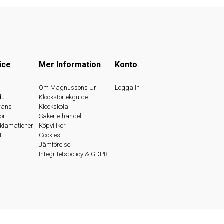
ice
Mer Information
Konto
s
Om Magnussons Ur
Logga In
du
Klockstorlekguide
rans
Klockskola
or
Säker e-handel
eklamationer
Köpvillkor
t
Cookies
Jämförelse
Integritetspolicy & GDPR