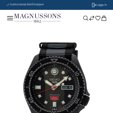
Auktoriserad återförsäljare
Logga In