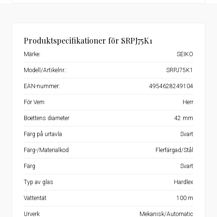
Produktspecifikationer för SRPJ75K1
Märke:
SEIKO
Modell/Artikelnr.:
SRPJ75K1
EAN-nummer:
4954628249104
För Vem
Herr
Boettens diameter
42 mm
Färg på urtavla
Svart
Färg-/Materialkod
Flerfärgad/Stål
Färg
Svart
Typ av glas
Hardlex
Vattentät
100 m
Urverk
Mekanisk/Automatic