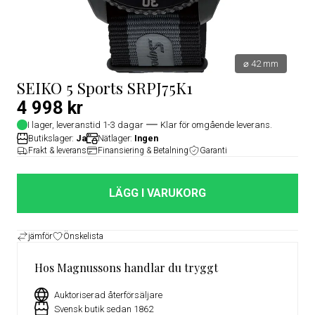
⌀ 42 mm
SEIKO 5 Sports SRPJ75K1
4 998 kr
I lager, leveranstid 1-3 dagar
Klar för omgående leverans.
Butikslager:
Ja
Nätlager:
Ingen
Frakt & leverans
Finansiering & Betalning
Garanti
LÄGG I VARUKORG
jämför
Önskelista
Hos Magnussons handlar du tryggt
Auktoriserad återförsäljare
Svensk butik sedan 1862