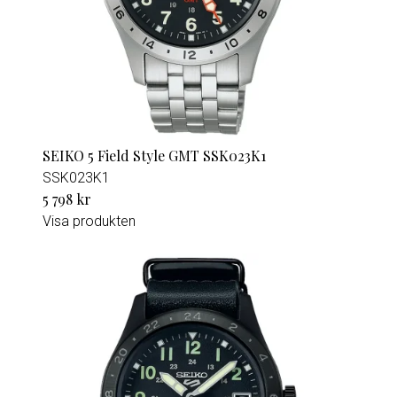
SEIKO 5 Field Style GMT SSK023K1
SSK023K1
5 798 kr
Visa produkten