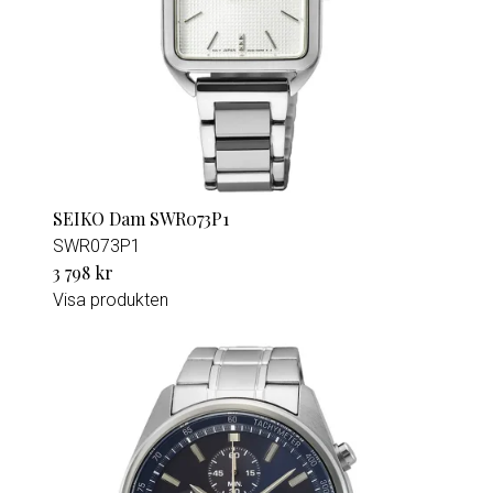
SEIKO Dam SWR073P1
SWR073P1
3 798 kr
Visa produkten