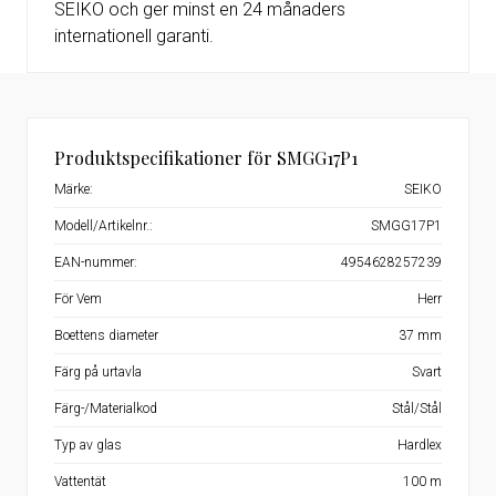
SEIKO och ger minst en 24 månaders
internationell garanti.
Produktspecifikationer för SMGG17P1
Märke:
SEIKO
Modell/Artikelnr.:
SMGG17P1
EAN-nummer:
4954628257239
För Vem
Herr
Boettens diameter
37 mm
Färg på urtavla
Svart
Färg-/Materialkod
Stål/Stål
Typ av glas
Hardlex
Vattentät
100 m