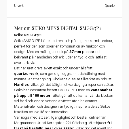
Urverk
Quartz
Mer om SEIKO MENS DIGITAL SMGG17P1
Seiko SMGG17P1
Seiko SMGG17P1 är ett stilrent och pålitligt herrarmbandsur,
perfekt för den som söker en kombination av funktion och
design. Med en måttlig storlek på
37 mm
passar det
bekvämt på handleden och erbjuder en tydlig och lättläst
svart urtavla.
Det här uret drivs av ett exakt och underhållsfritt
quartzurverk
, som ger dig noggrann tidshållning med
minimal ansträngning. Klockans glas är tillverkat av robust
Hardlex
, vilket gör det tåligt mot vardagliga repor och stötar.
Seiko har dessutom försett SMGG17P1 med en
vattentäthet
på upp till 100 meter
, vilket gör att du kan använda klockan
vid bad och andra vattenaktiviteter utan bekymmer.
Materialvalen och designen är tydligt inspirerade av Seikos
tradition av kvalité och innovation.
Var noga med att se tillgänglighet och beställ online från
Magnussons Ur på Korsgatan 22 i Göteborg. Vi erbjuder
fri
frakt på beställningar över 999 kr
, vilket gör det enkelt och