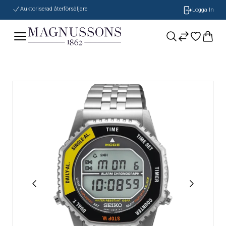
Auktoriserad återförsäljare
Logga In