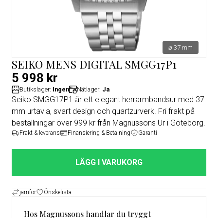
⌀ 37 mm
SEIKO MENS DIGITAL SMGG17P1
5 998 kr
Butikslager:
Ingen
Nätlager:
Ja
Seiko SMGG17P1 är ett elegant herrarmbandsur med 37
mm urtavla, svart design och quartzurverk. Fri frakt på
beställningar över 999 kr från Magnussons Ur i Göteborg.
Frakt & leverans
Finansiering & Betalning
Garanti
LÄGG I VARUKORG
jämför
Önskelista
Hos Magnussons handlar du tryggt