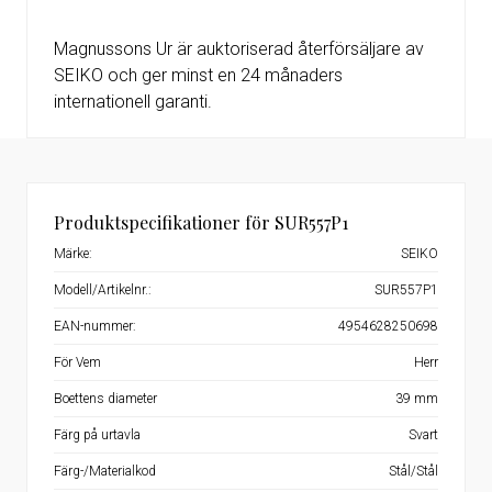
Magnussons Ur är auktoriserad återförsäljare av
SEIKO och ger minst en 24 månaders
internationell garanti.
Produktspecifikationer för SUR557P1
Märke:
SEIKO
Modell/Artikelnr.:
SUR557P1
EAN-nummer:
4954628250698
För Vem
Herr
Boettens diameter
39 mm
Färg på urtavla
Svart
Färg-/Materialkod
Stål/Stål