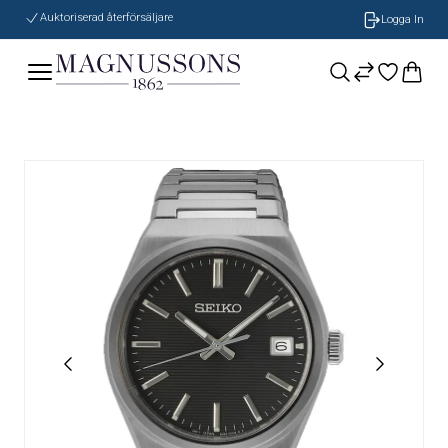
Auktoriserad återförsäljare
Logga In