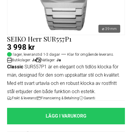
⌀ 39 mm
SEIKO Herr SUR557P1
3 998 kr
I lager, leveranstid 1-3 dagar
Klar för omgående leverans.
Butikslager:
Ja
Nätlager:
Ja
Classic
SUR557P1 är en elegant och tidlös klocka för
män, designad för den som uppskattar stil och kvalitet.
Med ett svart urtavla och en robust klocka av rostfritt
stål erbjuder den både funktion och estetik.
Frakt & leverans
Finansiering & Betalning
Garanti
LÄGG I VARUKORG