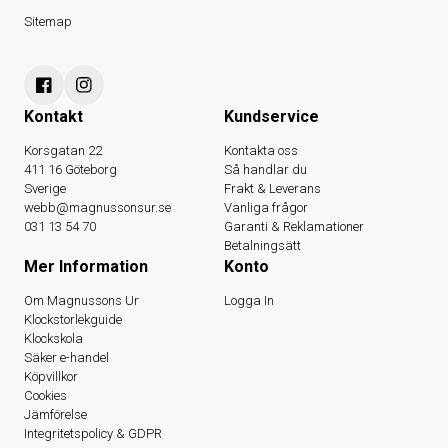
Sitemap
Kontakt
Kundservice
Korsgatan 22
Kontakta oss
411 16 Göteborg
Så handlar du
Sverige
Frakt & Leverans
webb@magnussonsur.se
Vanliga frågor
031 13 54 70
Garanti & Reklamationer
Betalningsätt
Mer Information
Konto
Om Magnussons Ur
Logga In
Klockstorlekguide
Klockskola
Säker e-handel
Köpvillkor
Cookies
Jämförelse
Integritetspolicy & GDPR