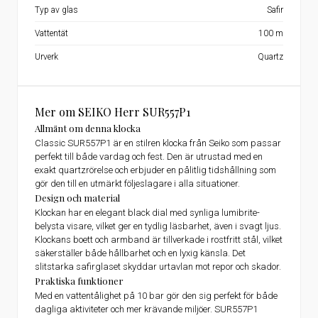
Typ av glas
Safir
Vattentät
100 m
Urverk
Quartz
Mer om SEIKO Herr SUR557P1
Allmänt om denna klocka
Classic SUR557P1 är en stilren klocka från Seiko som passar
perfekt till både vardag och fest. Den är utrustad med en
exakt quartzrörelse och erbjuder en pålitlig tidshållning som
gör den till en utmärkt följeslagare i alla situationer.
Design och material
Klockan har en elegant black dial med synliga lumibrite-
belysta visare, vilket ger en tydlig läsbarhet, även i svagt ljus.
Klockans boett och armband är tillverkade i rostfritt stål, vilket
säkerställer både hållbarhet och en lyxig känsla. Det
slitstarka safirglaset skyddar urtavlan mot repor och skador.
Praktiska funktioner
Med en vattentålighet på 10 bar gör den sig perfekt för både
dagliga aktiviteter och mer krävande miljöer. SUR557P1