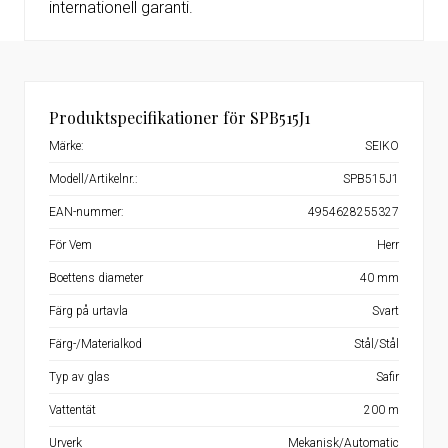
internationell garanti.
Produktspecifikationer för SPB515J1
Märke:
SEIKO
Modell/Artikelnr.:
SPB515J1
EAN-nummer:
4954628255327
För Vem
Herr
Boettens diameter
40 mm
Färg på urtavla
Svart
Färg-/Materialkod
Stål/Stål
Typ av glas
Safir
Vattentät
200 m
Urverk
Mekanisk/Automatic