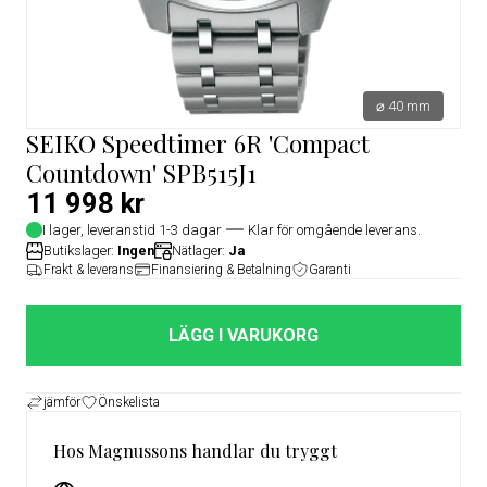
⌀ 40 mm
SEIKO Speedtimer 6R 'Compact
Countdown' SPB515J1
11 998 kr
I lager, leveranstid 1-3 dagar
Klar för omgående leverans.
Butikslager:
Ingen
Nätlager:
Ja
Frakt & leverans
Finansiering & Betalning
Garanti
LÄGG I VARUKORG
jämför
Önskelista
Hos Magnussons handlar du tryggt