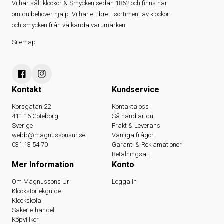
Vi har sålt klockor & Smycken sedan 1862 och finns här
om du behöver hjälp. Vi har ett brett sortiment av klockor
och smycken från välkända varumärken.
Sitemap
Kontakt
Kundservice
Korsgatan 22
Kontakta oss
411 16 Göteborg
Så handlar du
Sverige
Frakt & Leverans
webb@magnussonsur.se
Vanliga frågor
031 13 54 70
Garanti & Reklamationer
Betalningsätt
Mer Information
Konto
Om Magnussons Ur
Logga In
Klockstorlekguide
Klockskola
Säker e-handel
Köpvillkor