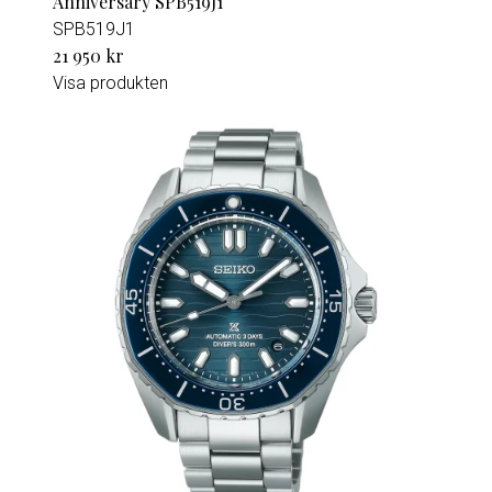
Anniversary SPB519J1
SPB519J1
21 950 kr
Visa produkten