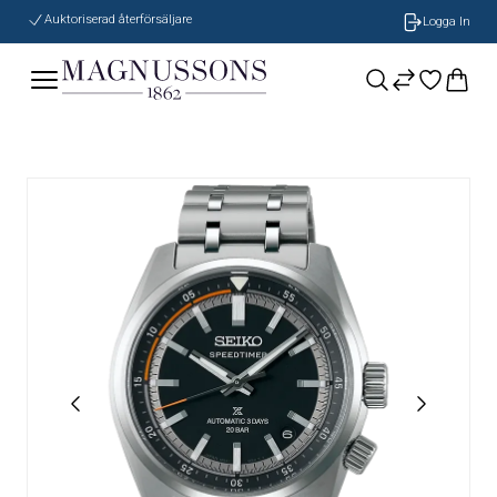
Auktoriserad återförsäljare
Logga In