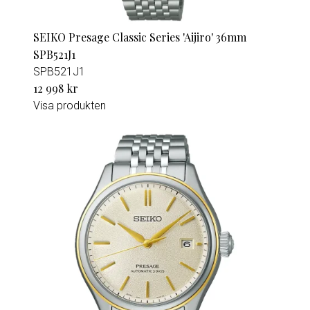
SEIKO Presage Classic Series 'Aijiro' 36mm
SPB521J1
SPB521J1
12 998 kr
Visa produkten