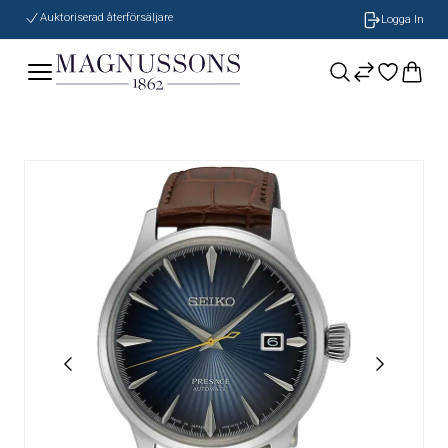
Auktoriserad återförsäljare
Logga In