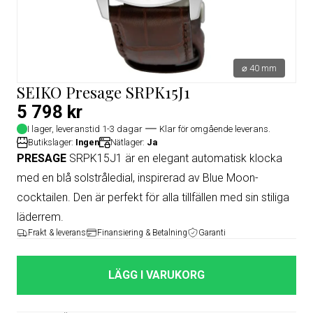
⌀ 40 mm
SEIKO Presage SRPK15J1
5 798 kr
I lager, leveranstid 1-3 dagar
Klar för omgående leverans.
Butikslager:
Ingen
Nätlager:
Ja
PRESAGE
SRPK15J1 är en elegant automatisk klocka
med en blå solstråledial, inspirerad av Blue Moon-
cocktailen. Den är perfekt för alla tillfällen med sin stiliga
läderrem.
Frakt & leverans
Finansiering & Betalning
Garanti
LÄGG I VARUKORG