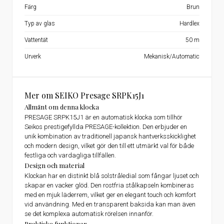
Färg
Brun
Typ av glas
Hardlex
Vattentät
50 m
Urverk
Mekanisk/Automatic
Mer om SEIKO Presage SRPK15J1
Allmänt om denna klocka
PRESAGE SRPK15J1 är en automatisk klocka som tillhör
Seikos prestigefyllda PRESAGE-kollektion. Den erbjuder en
unik kombination av traditionell japansk hantverksskicklighet
och modern design, vilket gör den till ett utmärkt val för både
festliga och vardagliga tillfällen.
Design och material
Klockan har en distinkt blå solstråledial som fångar ljuset och
skapar en vacker glöd. Den rostfria stålkapseln kombineras
med en mjuk läderrem, vilket ger en elegant touch och komfort
vid användning. Med en transparent baksida kan man även
se det komplexa automatisk rörelsen innanför.
Praktiska funktioner