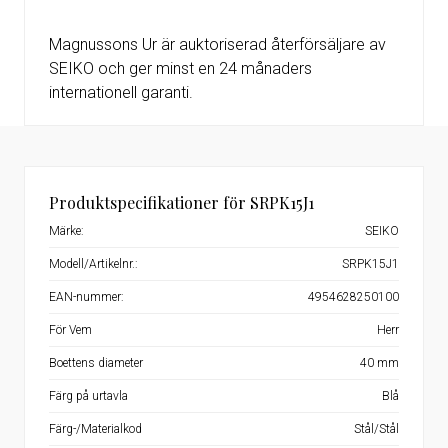
Magnussons Ur är auktoriserad återförsäljare av
SEIKO och ger minst en 24 månaders
internationell garanti.
Produktspecifikationer för SRPK15J1
Märke:
SEIKO
Modell/Artikelnr.:
SRPK15J1
EAN-nummer:
4954628250100
För Vem
Herr
Boettens diameter
40 mm
Färg på urtavla
Blå
Färg-/Materialkod
Stål/Stål