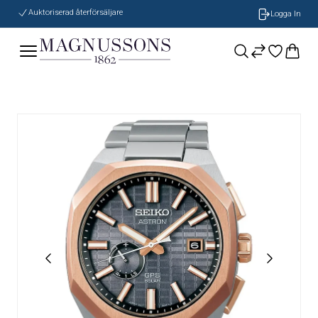
Auktoriserad återförsäljare
Logga In