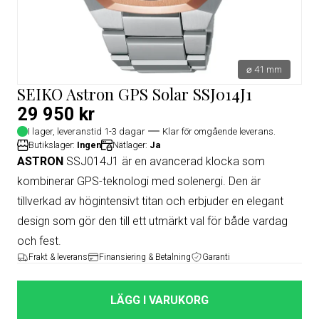
⌀ 41 mm
SEIKO Astron GPS Solar SSJ014J1
29 950 kr
I lager, leveranstid 1-3 dagar
Klar för omgående leverans.
Butikslager:
Ingen
Nätlager:
Ja
ASTRON
SSJ014J1 är en avancerad klocka som
kombinerar GPS-teknologi med solenergi. Den är
tillverkad av högintensivt titan och erbjuder en elegant
design som gör den till ett utmärkt val för både vardag
och fest.
Frakt & leverans
Finansiering & Betalning
Garanti
LÄGG I VARUKORG