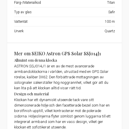
Färg-/Materialkod
Titan
Typ av glas
Safir
Vattentät
100 m
Urverk
Quartz
Mer om SEIKO Astron GPS Solar SSJ014J1
Allmänt om denna klocka
ASTRON SSJ014J1 är en av de mest avancerade
armbandsklockorna i världen, utrustad med en GPS Solar
rörelse, kaliber 3X62. Den förbättrade mottagningen av
solsignaler säkerställer hög noggrannhet, vilket gör att du
kan lita på att klockan alltid visar rätt tid.
Design och material
Klockan har ett dynamiskt utseende tack vare sitt
dimensionerade hölje och den facetterade bezel som har en
borstfinish upptill, vilket kontrasterar mot de polerade
sidorna. Höljeslinjerna flyter sömlöst genom luggarna till ett
integrerat armband som har en vass design, vilket ger
klockan ett sofistikerat utseende.