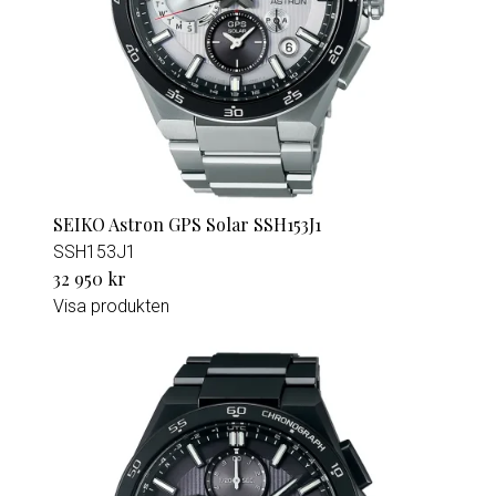
SEIKO Astron GPS Solar SSH153J1
SSH153J1
32 950 kr
Visa produkten