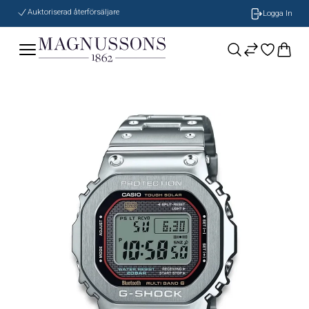
Auktoriserad återförsäljare
Logga In