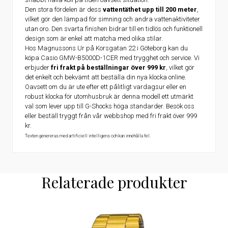
Den stora fördelen är dess
vattentäthet upp till 200 meter
,
vilket gör den lämpad för simning och andra vattenaktiviteter
utan oro. Den svarta finishen bidrar till en tidlös och funktionell
design som är enkel att matcha med olika stilar.
Hos Magnussons Ur på Korsgatan 22 i Göteborg kan du
köpa Casio GMW-B5000D-1CER med trygghet och service. Vi
erbjuder
fri frakt på beställningar över 999 kr
, vilket gör
det enkelt och bekvämt att beställa din nya klocka online.
Oavsett om du är ute efter ett pålitligt vardagsur eller en
robust klocka för utomhusbruk är denna modell ett utmärkt
val som lever upp till G-Shocks höga standarder. Besök oss
eller beställ tryggt från vår webbshop med fri frakt över 999
kr.
Texten genereras med artificiell intelligens och kan innehålla fel.
Relaterade produkter