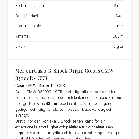
Boettens diameter
43 mm
Färg på urtavla
Svart
Boettens tjocklek
0 mm
Vattentät
200 m
Urverk
Digital
Mer om Casio G-Shock Origin Colors GMW-
B5000D-1CER
Casio GMW-B5000D-1CER
Casio GMW-B5000D-1CER är ett digitalt armbandsur för
herrar som kombinerar modern teknik med en klassisk, robust
design. Klockans
43 mm
boett i slitstarkt material ger en
gedigen och tålig känsla som passar både vardag och
äventyr.
Uret tillhör den ikoniska G-Shock-serien, känd för sin
exceptionella stöttålighet och pålitliga funktionalitet. Den
digitala skärmen är tydlig och lättavläst, vilket hjälper dig att
snabbt hålla koll på tiden oavsett situation.