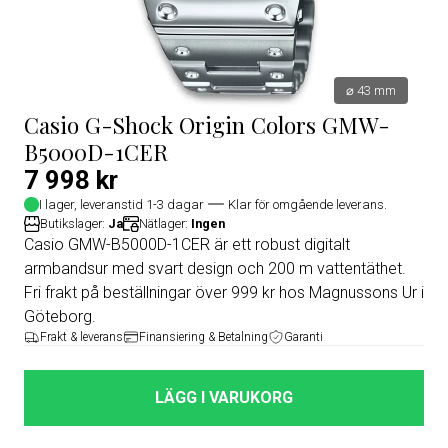
⌀ 43 mm
Casio G-Shock Origin Colors GMW-
B5000D-1CER
7 998 kr
I lager, leveranstid 1-3 dagar
Klar för omgående leverans.
Butikslager:
Ja
Nätlager:
Ingen
Casio GMW-B5000D-1CER är ett robust digitalt
armbandsur med svart design och 200 m vattentäthet.
Fri frakt på beställningar över 999 kr hos Magnussons Ur i
Göteborg.
Frakt & leverans
Finansiering & Betalning
Garanti
LÄGG I VARUKORG